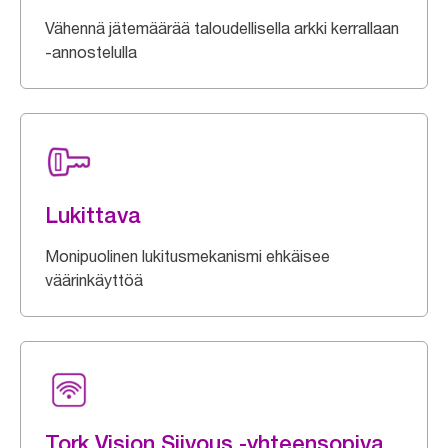
Vähennä jätemäärää taloudellisella arkki kerrallaan
-annostelulla
Lukittava
Monipuolinen lukitusmekanismi ehkäisee
väärinkäyttöä
Tork Vision Siivous -yhteensopiva