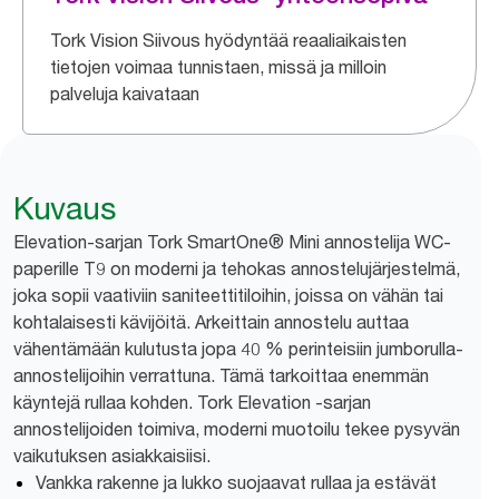
Tork Vision Siivous hyödyntää reaaliaikaisten
tietojen voimaa tunnistaen, missä ja milloin
palveluja kaivataan
Kuvaus
Elevation-sarjan Tork SmartOne® Mini annostelija WC-
paperille T9 on moderni ja tehokas annostelujärjestelmä,
joka sopii vaativiin saniteettitiloihin, joissa on vähän tai
kohtalaisesti kävijöitä. Arkeittain annostelu auttaa
vähentämään kulutusta jopa 40 % perinteisiin jumborulla-
annostelijoihin verrattuna. Tämä tarkoittaa enemmän
käyntejä rullaa kohden. Tork Elevation -sarjan
annostelijoiden toimiva, moderni muotoilu tekee pysyvän
vaikutuksen asiakkaisiisi.
Vankka rakenne ja lukko suojaavat rullaa ja estävät