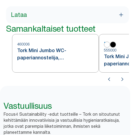
Lataa
Samankaltaiset tuotteet
460006
Tork Mini Jumbo WC-
555000
Tork Mini Ju
paperiannostelija,
paperiannoste
ruostumatonta terästä, T2
Vastuullisuus
Focus4 Sustainability -edut tuotteille – Tork on sitoutunut
kehittämään innovatiivisia ja vastuullisia hygieniaratkaisuja,
jotka ovat parempia liiketoiminnan, ihmisten sekä
planeettamme kannalta.