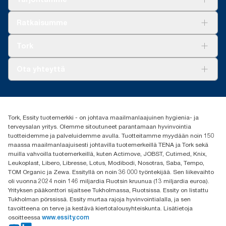
**
Edustaa Tork SmartOne® -järjestelmän eurooppalaista
Ratkaisuja
täyttöpakkausvalikoimaa käyttökertaa kohden. Perustuu
Ratkaisumme
kolmannen osapuolen tarkastamiin elinkaariarviointeihin (LCA),
Vastuullisuus
jotka kattavat kaikki täyttöpakkausten laatutasot kulutustietoihin
Tork Clean Care
Tork Vision Siivous
Tork
yhdistettynä. Koska nämä tiedot ovat järjestelmän keskiarvoja,
AD-a-Glance
niitä ei ole tarkoitettu käytettäväksi hiilipäästöraportoinnissa
Tork PaperCircle
yksittäisten tuotteiden tai kulutuksen osalta.
Tietoa meistä
Ota yhteyttä
Menestystarinoita
Media ja uutiset
tork.fi@essity.com
(+358) 9 5068 8222
Etsi jakelija
Tork, Essity tuotemerkki - on johtava maailmanlaajuinen hygienia- ja
Oy Essity Finland Ab
terveysalan yritys. Olemme sitoutuneet parantamaan hyvinvointia
Revontulenkuja 1
tuotteidemme ja palveluidemme avulla. Tuotteitamme myydään noin 150
02100 Espoo
maassa maailmanlaajuisesti johtavilla tuotemerkeillä TENA ja Tork sekä
muilla vahvoilla tuotemerkeillä, kuten Actimove, JOBST, Cutimed, Knix,
Leukoplast, Libero, Libresse, Lotus, Modibodi, Nosotras, Saba, Tempo,
TOM Organic ja Zewa. Essityllä on noin 36 000 työntekijää. Sen liikevaihto
oli vuonna 2024 noin 146 miljardia Ruotsin kruunua (13 miljardia euroa).
Yrityksen pääkonttori sijaitsee Tukholmassa, Ruotsissa. Essity on listattu
Tukholman pörssissä. Essity murtaa rajoja hyvinvointialalla, ja sen
tavoitteena on terve ja kestävä kiertotalousyhteiskunta. Lisätietoja
osoitteessa
www.essity.com