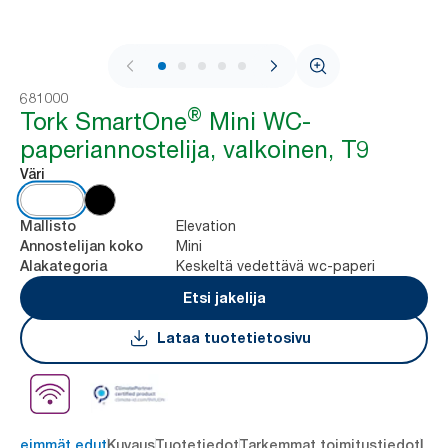
1 / 9
681000
®
Tork SmartOne
Mini WC-
paperiannostelija, valkoinen, T9
Väri
Elevation
Mallisto
Mini
Annostelijan koko
Keskeltä vedettävä wc-paperi
Alakategoria
Etsi jakelija
Lataa tuotetietosivu
ärkeimmät edut
Kuvaus
Tuotetiedot
Tarkemmat toimitustiedot
Lat