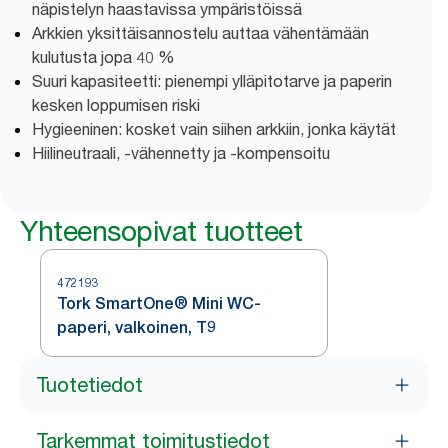
näpistelyn haastavissa ympäristöissä
Arkkien yksittäisannostelu auttaa vähentämään
kulutusta jopa 40 %
Suuri kapasiteetti: pienempi ylläpitotarve ja paperin
kesken loppumisen riski
Hygieeninen: kosket vain siihen arkkiin, jonka käytät
Hiilineutraali, -vähennetty ja -kompensoitu
Yhteensopivat tuotteet
472193
Tork SmartOne® Mini WC-
paperi, valkoinen, T9
Tuotetiedot
Tarkemmat toimitustiedot