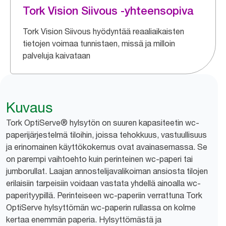
Tork Vision Siivous -yhteensopiva
Tork Vision Siivous hyödyntää reaaliaikaisten
tietojen voimaa tunnistaen, missä ja milloin
palveluja kaivataan
Kuvaus
Tork OptiServe® hylsytön on suuren kapasiteetin wc-
paperijärjestelmä tiloihin, joissa tehokkuus, vastuullisuus
ja erinomainen käyttökokemus ovat avainasemassa. Se
on parempi vaihtoehto kuin perinteinen wc-paperi tai
jumborullat. Laajan annostelijavalikoiman ansiosta tilojen
erilaisiin tarpeisiin voidaan vastata yhdellä ainoalla wc-
paperityypillä. Perinteiseen wc-paperiin verrattuna Tork
OptiServe hylsyttömän wc-paperin rullassa on kolme
kertaa enemmän paperia. Hylsyttömästä ja