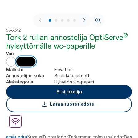
1 / 7
558042
®
Tork 2 rullan annostelija OptiServe
hylsyttömälle wc-paperille
Väri
Elevation
Mallisto
Suuri kapasiteetti
Annostelijan koko
Hylsytön wc-paperi
Alakategoria
Etsi jakelija
Lataa tuotetiedote
keimmät edut
Kuvaus
Tuotetiedot
Tarkemmat toimitustiedot
Resou