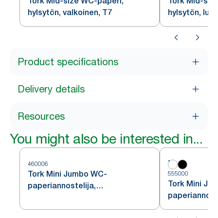
Tork Mid-size WC-paperi,
Tork Mid-siz
hylsytön, valkoinen, T7
hylsytön, luo
Product specifications
Delivery details
Resources
You might also be interested in...
460006
Tork Mini Jumbo WC-
555000
Tork Mini Ju
paperiannostelija,
paperiannoste
ruostumatonta terästä, T2