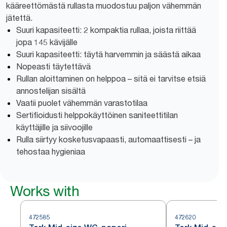
kääreettömästä rullasta muodostuu paljon vähemmän
jätettä.
Suuri kapasiteetti: 2 kompaktia rullaa, joista riittää
jopa 145 kävijälle
Suuri kapasiteetti: täytä harvemmin ja säästä aikaa
Nopeasti täytettävä
Rullan aloittaminen on helppoa – sitä ei tarvitse etsiä
annostelijan sisältä
Vaatii puolet vähemmän varastotilaa
Sertifioidusti helppokäyttöinen saniteettitilan
käyttäjille ja siivoojille
Rulla siirtyy kosketusvapaasti, automaattisesti – ja
tehostaa hygieniaa
Works with
472585
472620