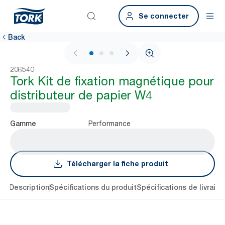
Se connecter
Back
1 / 3
206540
Tork Kit de fixation magnétique pour
distributeur de papier W4
Performance
Gamme
Télécharger la fiche produit
lés
Description
Spécifications du produit
Spécifications de livraiso