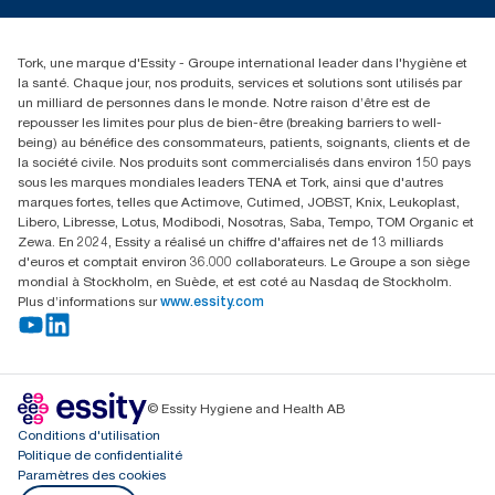
service-commande.tork@essity.com
01 85 07 92 00
Rechercher des distributeurs
Tork, une marque d'Essity - Groupe international leader dans l'hygiène et
la santé. Chaque jour, nos produits, services et solutions sont utilisés par
un milliard de personnes dans le monde. Notre raison d’être est de
repousser les limites pour plus de bien-être (breaking barriers to well-
being) au bénéfice des consommateurs, patients, soignants, clients et de
la société civile. Nos produits sont commercialisés dans environ 150 pays
sous les marques mondiales leaders TENA et Tork, ainsi que d'autres
marques fortes, telles que Actimove, Cutimed, JOBST, Knix, Leukoplast,
Libero, Libresse, Lotus, Modibodi, Nosotras, Saba, Tempo, TOM Organic et
Zewa. En 2024, Essity a réalisé un chiffre d'affaires net de 13 milliards
d'euros et comptait environ 36.000 collaborateurs. Le Groupe a son siège
mondial à Stockholm, en Suède, et est coté au Nasdaq de Stockholm.
Plus d’informations sur
www.essity.com
© Essity Hygiene and Health AB
Conditions d'utilisation
Politique de confidentialité
Paramètres des cookies