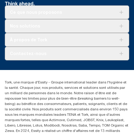
Ce que nous proposons
Solutions
Nos solutions
Développement durable
Tork Clean Care
Tork Vision Nettoyage
À propos de Tork
AD-a-Glance
Tork PaperCircle
À propos de nous
Contactez-nous
Récits d’une réussite
service-commande.tork@essity.com
01 85 07 92 00
Rechercher des distributeurs
Tork, une marque d'Essity - Groupe international leader dans l'hygiène et
la santé. Chaque jour, nos produits, services et solutions sont utilisés par
un milliard de personnes dans le monde. Notre raison d’être est de
repousser les limites pour plus de bien-être (breaking barriers to well-
being) au bénéfice des consommateurs, patients, soignants, clients et de
la société civile. Nos produits sont commercialisés dans environ 150 pays
sous les marques mondiales leaders TENA et Tork, ainsi que d'autres
marques fortes, telles que Actimove, Cutimed, JOBST, Knix, Leukoplast,
Libero, Libresse, Lotus, Modibodi, Nosotras, Saba, Tempo, TOM Organic et
Zewa. En 2024, Essity a réalisé un chiffre d'affaires net de 13 milliards