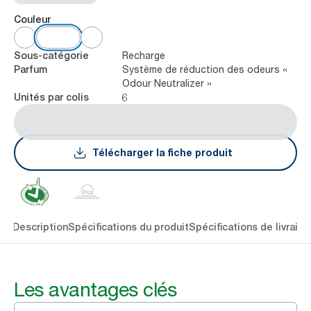
Couleur
Recharge
Sous-catégorie
Système de réduction des odeurs «
Parfum
Odour Neutralizer »
6
Unités par colis
Télécharger la fiche produit
lés
Description
Spécifications du produit
Spécifications de livraiso
Les avantages clés