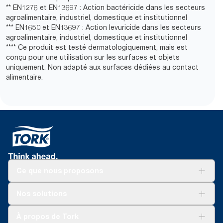
** EN1276 et EN13697 : Action bactéricide dans les secteurs
agroalimentaire, industriel, domestique et institutionnel
*** EN1650 et EN13697 : Action levuricide dans les secteurs
agroalimentaire, industriel, domestique et institutionnel
**** Ce produit est testé dermatologiquement, mais est
conçu pour une utilisation sur les surfaces et objets
uniquement. Non adapté aux surfaces dédiées au contact
alimentaire.
Ce que nous proposons
Solutions
Nos solutions
Développement durable
Tork Clean Care
Tork Vision Nettoyage
À propos de Tork