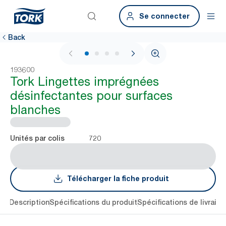
Se connecter
Back
1 / 4
193600
Tork Lingettes imprégnées
désinfectantes pour surfaces
blanches
720
Unités par colis
Télécharger la fiche produit
lés
Description
Spécifications du produit
Spécifications de livraiso