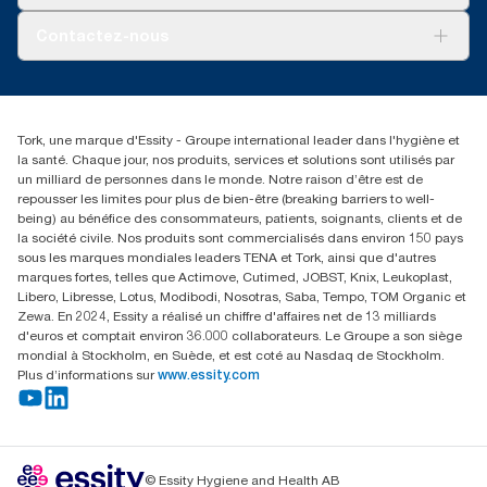
AD-a-Glance
Tork PaperCircle
À propos de nous
Contactez-nous
Récits d’une réussite
service-commande.tork@essity.com
01 85 07 92 00
Rechercher des distributeurs
Tork, une marque d'Essity - Groupe international leader dans l'hygiène et
la santé. Chaque jour, nos produits, services et solutions sont utilisés par
un milliard de personnes dans le monde. Notre raison d’être est de
repousser les limites pour plus de bien-être (breaking barriers to well-
being) au bénéfice des consommateurs, patients, soignants, clients et de
la société civile. Nos produits sont commercialisés dans environ 150 pays
sous les marques mondiales leaders TENA et Tork, ainsi que d'autres
marques fortes, telles que Actimove, Cutimed, JOBST, Knix, Leukoplast,
Libero, Libresse, Lotus, Modibodi, Nosotras, Saba, Tempo, TOM Organic et
Zewa. En 2024, Essity a réalisé un chiffre d'affaires net de 13 milliards
d'euros et comptait environ 36.000 collaborateurs. Le Groupe a son siège
mondial à Stockholm, en Suède, et est coté au Nasdaq de Stockholm.
Plus d’informations sur
www.essity.com
© Essity Hygiene and Health AB