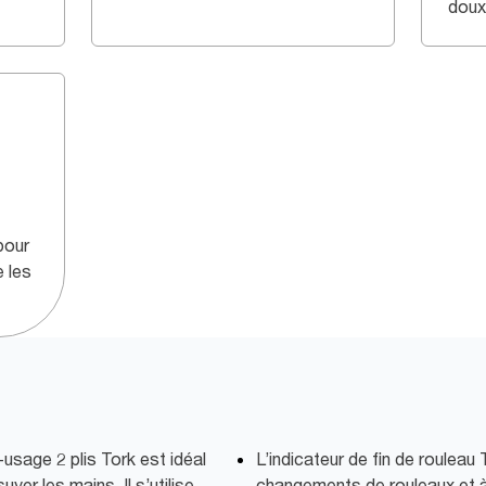
doux,
pour
e les
usage 2 plis Tork est idéal
L’indicateur de fin de rouleau 
yer les mains. Il s’utilise
changements de rouleaux et à 