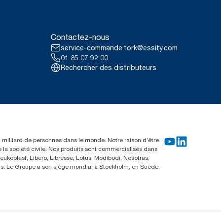
Contactez-nous
service-commande.tork@essity.com
01 85 07 92 00
Rechercher des distributeurs
un milliard de personnes dans le monde. Notre raison d’être
e la société civile. Nos produits sont commercialisés dans
ukoplast, Libero, Libresse, Lotus, Modibodi, Nosotras,
eurs. Le Groupe a son siège mondial à Stockholm, en Suède,