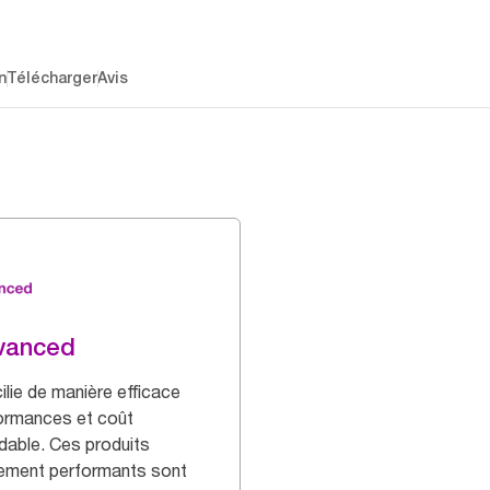
n
Télécharger
Avis
vanced
ilie de manière efficace
ormances et coût
dable. Ces produits
ement performants sont