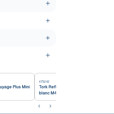
473242
4
uyage Plus Mini
Tork Reflex™ Papier d'Essuyage
blanc M4