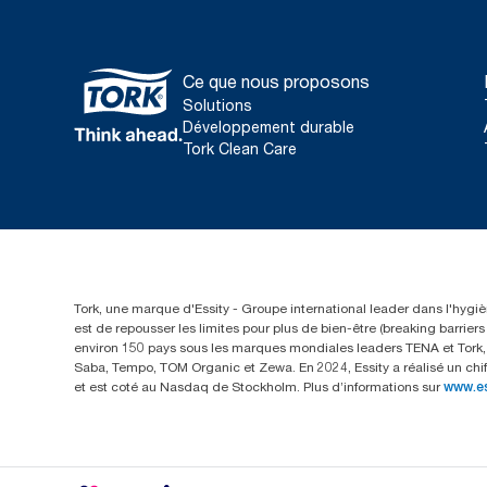
Ce que nous proposons
Solutions
Développement durable
Tork Clean Care
Tork, une marque d'Essity - Groupe international leader dans l'hygièn
est de repousser les limites pour plus de bien-être (breaking barrie
environ 150 pays sous les marques mondiales leaders TENA et Tork, a
Saba, Tempo, TOM Organic et Zewa. En 2024, Essity a réalisé un chif
et est coté au Nasdaq de Stockholm. Plus d’informations sur
www.e