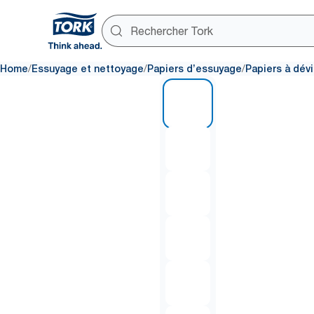
/
/
/
Home
Essuyage et nettoyage
Papiers d’essuyage
Papiers à dév
1 of 6