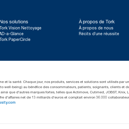
Nos solutions
À propos de Tork
Tork Vision Nettoyage
À propos de nous
AD-a-Glance
Récits d’une réussite
Tork PaperCircle
e et la santé. Chaque jour, nos produits, services et solutions sont utilisés par 
rs to well-being) au bénéfice des consommateurs, patients, soignants, clients et d
insi que d'autres marques fortes, telles que Actimove, Cutimed, JOBST, Knix, Le
fre d'affaires net de 13 milliards d'euros et comptait environ 36.000 collaborat
ssity.com