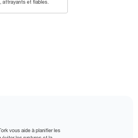
 attrayants et fiables.
Tork vous aide à planifier les
éviter les ruptures et la