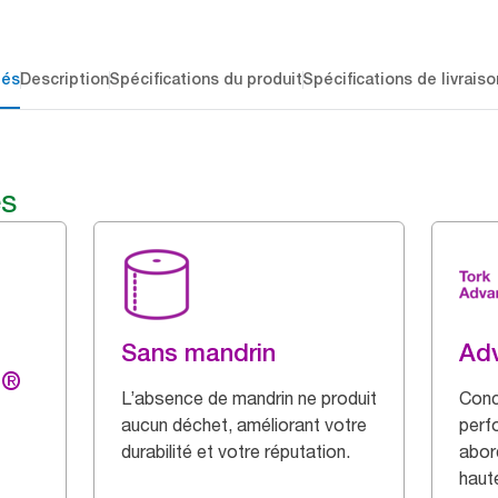
lés
Description
Spécifications du produit
Spécifications de livraiso
és
Sans mandrin
Ad
g®
L’absence de mandrin ne produit
Conc
aucun déchet, améliorant votre
perf
durabilité et votre réputation.
abor
haut