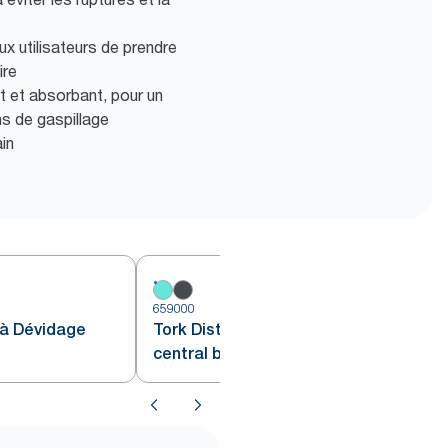
ux utilisateurs de prendre
ire
nt et absorbant, pour un
s de gaspillage
ain
659000
6
 à Dévidage
Tork Distributeur à dévidage
central blanc et turquoise M2