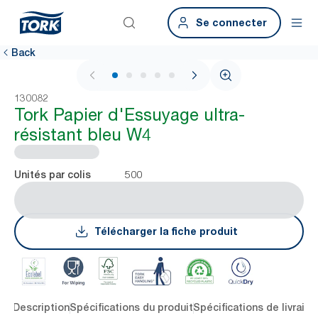
Se connecter
Back
1 / 5
130082
Tork Papier d'Essuyage ultra-
résistant bleu W4
500
Unités par colis
Télécharger la fiche produit
lés
Description
Spécifications du produit
Spécifications de livraiso