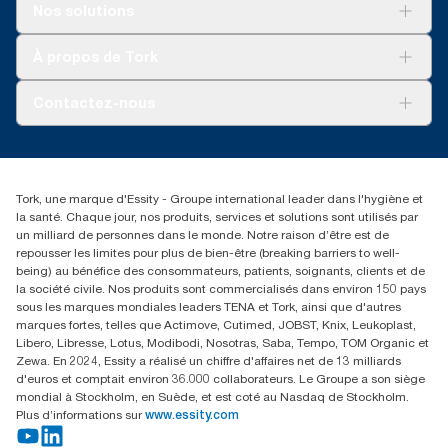
Solutions
Nos solutions
Développement durable
Tork Clean Care
Tork Vision Nettoyage
À propos de Tork
AD-a-Glance
Tork PaperCircle
À propos de nous
Contactez-nous
Récits d’une réussite
service-commande.tork@essity.com
01 85 07 92 00
Rechercher des distributeurs
Tork, une marque d'Essity - Groupe international leader dans l'hygiène et
la santé. Chaque jour, nos produits, services et solutions sont utilisés par
un milliard de personnes dans le monde. Notre raison d’être est de
repousser les limites pour plus de bien-être (breaking barriers to well-
being) au bénéfice des consommateurs, patients, soignants, clients et de
la société civile. Nos produits sont commercialisés dans environ 150 pays
sous les marques mondiales leaders TENA et Tork, ainsi que d'autres
marques fortes, telles que Actimove, Cutimed, JOBST, Knix, Leukoplast,
Libero, Libresse, Lotus, Modibodi, Nosotras, Saba, Tempo, TOM Organic et
Zewa. En 2024, Essity a réalisé un chiffre d'affaires net de 13 milliards
d'euros et comptait environ 36.000 collaborateurs. Le Groupe a son siège
mondial à Stockholm, en Suède, et est coté au Nasdaq de Stockholm.
Plus d’informations sur
www.essity.com