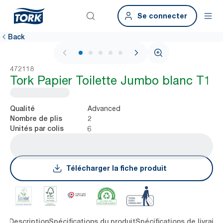
Se connecter
Back
1 / 6
472118
Tork Papier Toilette Jumbo blanc T1
Advanced
Qualité
2
Nombre de plis
6
Unités par colis
Télécharger la fiche produit
lés
Description
Spécifications du produit
Spécifications de livraiso