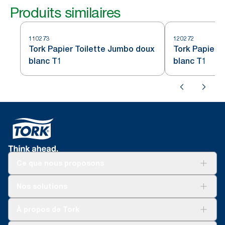
Produits similaires
110273
120272
Tork Papier Toilette Jumbo doux
Tork Papier 
blanc T1
blanc T1
Ce que nous proposons
Solutions
Nos solutions
Développement durable
Tork Clean Care
Tork Vision Nettoyage
À propos de Tork
AD-a-Glance