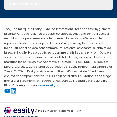
Tork PaperCircle
À propos de nous
Contactez-nous
Récits d’une réussite
service-commande.tork@essity.com
01 85 07 92 00
Rechercher des distributeurs
Tork, une marque d'Essity - Groupe international leader dans l'hygiène et
la santé. Chaque jour, nos produits, services et solutions sont utilisés par
un milliard de personnes dans le monde. Notre raison d’être est de
repousser les limites pour plus de bien-être (breaking barriers to well-
being) au bénéfice des consommateurs, patients, soignants, clients et de
la société civile. Nos produits sont commercialisés dans environ 150 pays
sous les marques mondiales leaders TENA et Tork, ainsi que d'autres
marques fortes, telles que Actimove, Cutimed, JOBST, Knix, Leukoplast,
Libero, Libresse, Lotus, Modibodi, Nosotras, Saba, Tempo, TOM Organic et
Zewa. En 2024, Essity a réalisé un chiffre d'affaires net de 13 milliards
d'euros et comptait environ 36.000 collaborateurs. Le Groupe a son siège
mondial à Stockholm, en Suède, et est coté au Nasdaq de Stockholm.
Plus d’informations sur
www.essity.com
© Essity Hygiene and Health AB
Conditions d'utilisation