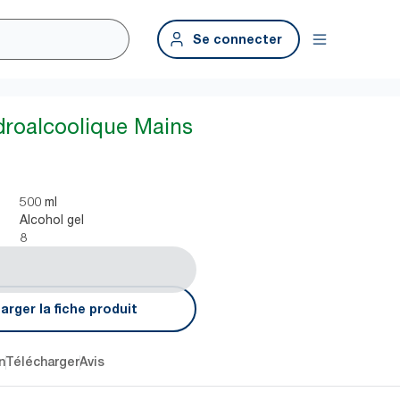
Se connecter
droalcoolique Mains
500 ml
Alcohol gel
8
arger la fiche produit
n
Télécharger
Avis