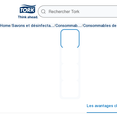
/
/
/
Home
Savons et désinfectants
Consommables
1 of 4
Les avantages c