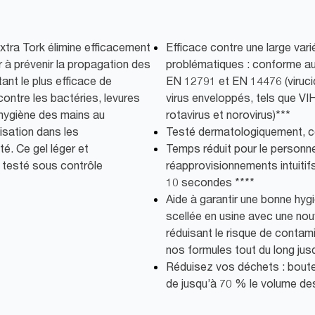
xtra Tork élimine efficacement
Efficace contre une large var
 à prévenir la propagation des
problématiques : conforme a
tant le plus efficace de
EN 12791 et EN 14476 (viruci
ontre les bactéries, levures
virus enveloppés, tels que VIH
e hygiène des mains au
rotavirus et norovirus)***
lisation dans les
Testé dermatologiquement, co
é. Ce gel léger et
Temps réduit pour le personne
t testé sous contrôle
réapprovisionnements intuitifs
10 secondes ****
Aide à garantir une bonne hygi
scellée en usine avec une nou
réduisant le risque de contam
nos formules tout du long jusq
Réduisez vos déchets : boute
de jusqu’à 70 % le volume de