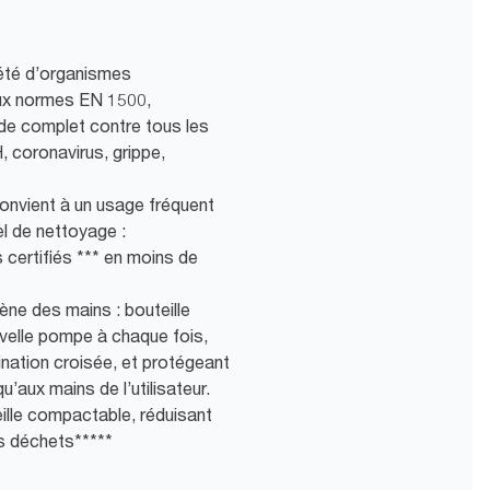
iété d’organismes
ux normes EN 1500,
de complet contre tous les
, coronavirus, grippe,
nvient à un usage fréquent
l de nettoyage :
 certifiés *** en moins de
ène des mains : bouteille
velle pompe à chaque fois,
ination croisée, et protégeant
u’aux mains de l’utilisateur.
ille compactable, réduisant
s déchets​*****