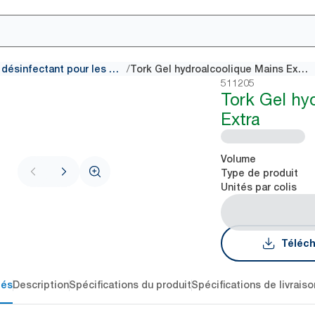
/
Consommables de désinfectant pour les mains
Tork Gel hydroalcoolique Mains Extra
511205
Tork Gel hy
Extra
Volume
Type de produit
Unités par colis
Téléch
lés
Description
Spécifications du produit
Spécifications de livraiso