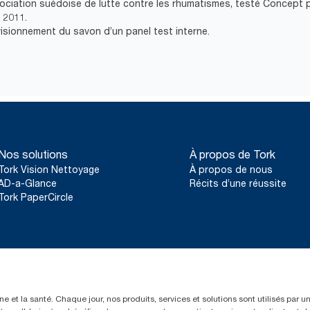
ssociation suédoise de lutte contre les rhumatismes, testé Concept p
 2011.
visionnement du savon d’un panel test interne.
Nos solutions
À propos de Tork
Tork Vision Nettoyage
À propos de nous
AD-a-Glance
Récits d’une réussite
Tork PaperCircle
e et la santé. Chaque jour, nos produits, services et solutions sont utilisés par 