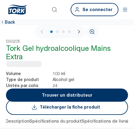
Se connecter
Back
1 / 4
590205
Tork Gel hydroalcoolique Mains
Extra
100 ml
Volume
Alcohol gel
Type de produit
24
Unités par colis
Trouver un distributeur
Télécharger la fiche produit
lés
Description
Spécifications du produit
Spécifications de livraiso