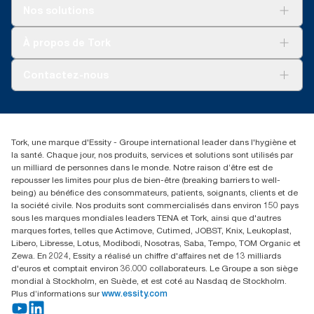
Solutions
Nos solutions
Développement durable
Tork Clean Care
Tork Vision Nettoyage
À propos de Tork
AD-a-Glance
Tork PaperCircle
À propos de nous
Contactez-nous
Récits d’une réussite
service-commande.tork@essity.com
01 85 07 92 00
Rechercher des distributeurs
Tork, une marque d'Essity - Groupe international leader dans l'hygiène et
la santé. Chaque jour, nos produits, services et solutions sont utilisés par
un milliard de personnes dans le monde. Notre raison d’être est de
repousser les limites pour plus de bien-être (breaking barriers to well-
being) au bénéfice des consommateurs, patients, soignants, clients et de
la société civile. Nos produits sont commercialisés dans environ 150 pays
sous les marques mondiales leaders TENA et Tork, ainsi que d'autres
marques fortes, telles que Actimove, Cutimed, JOBST, Knix, Leukoplast,
Libero, Libresse, Lotus, Modibodi, Nosotras, Saba, Tempo, TOM Organic et
Zewa. En 2024, Essity a réalisé un chiffre d'affaires net de 13 milliards
d'euros et comptait environ 36.000 collaborateurs. Le Groupe a son siège
mondial à Stockholm, en Suède, et est coté au Nasdaq de Stockholm.
Plus d’informations sur
www.essity.com