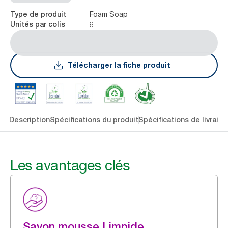
Foam Soap
Type de produit
6
Unités par colis
Télécharger la fiche produit
lés
Description
Spécifications du produit
Spécifications de livraiso
Les avantages clés
Savon mousse Limpide