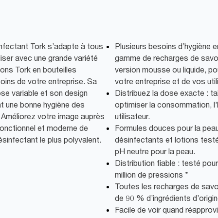
infectant Tork s’adapte à tous
Plusieurs besoins d’hygiène e
iliser avec une grande variété
gamme de recharges de savon
ions Tork en bouteilles
version mousse ou liquide, po
oins de votre entreprise. Sa
votre entreprise et de vos util
dose variable et son design
Distribuez la dose exacte : ta
sent une bonne hygiène des
optimiser la consommation, l’
s. Améliorez votre image auprès
utilisateur.
fonctionnel et moderne de
Formules douces pour la pea
ésinfectant le plus polyvalent.
désinfectants et lotions tes
pH neutre pour la peau.
Distribution fiable : testé pou
million de pressions *
Toutes les recharges de savo
de 90 % d’ingrédients d’origin
Facile de voir quand réapprovi