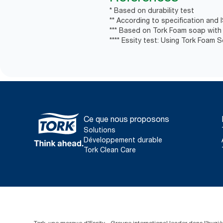
* Based on durability test
** According to specification and 
*** Based on Tork Foam soap with 
**** Essity test: Using Tork Foam 
Ce que nous proposons
Solutions
Développement durable
Tork Clean Care
Tork, une marque d'Essity - Groupe international leader dans l'hygièn