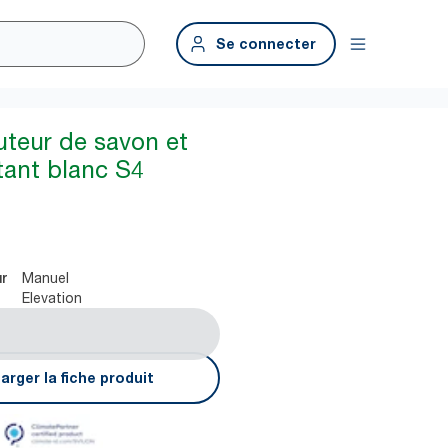
Se connecter
uteur de savon et
tant blanc S4
Manuel
ur
Elevation
arger la fiche produit