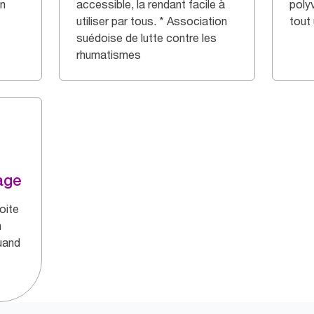
gn
accessible, la rendant facile à
polyv
utiliser par tous. * Association
tout
suédoise de lutte contre les
rhumatismes
age
oite
n
quand