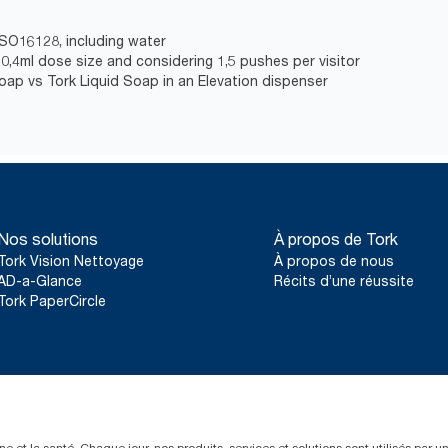
ISO16128, including water
0,4ml dose size and considering 1,5 pushes per visitor
Soap vs Tork Liquid Soap in an Elevation dispenser
Nos solutions
À propos de Tork
Tork Vision Nettoyage
À propos de nous
AD-a-Glance
Récits d’une réussite
Tork PaperCircle
e et la santé. Chaque jour, nos produits, services et solutions sont utilisés par 