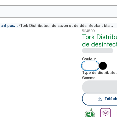
/
Distributeurs de désinfectant pour les mains
Tork Distributeur de savon et de désinfectant blanc S4
564500
Tork Distrib
de désinfec
Couleur
Type de distribute
Gamme
Téléch