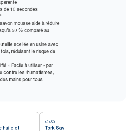
nsparente
ns de 10 secondes
*
savon mousse aide à réduire
usqu’à 50 % comparé au
teille scellée en usine avec
ois, réduisant le risque de
fié « Facile à utiliser » par
te contre les rhumatismes,
 des mains pour tous
424501
4
 huile et
Tork Savon liquide Mains -