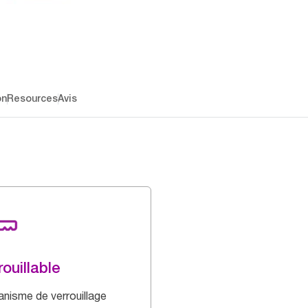
on
Resources
Avis
rouillable
nisme de verrouillage