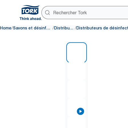
/
/
/
Home
Savons et désinfectants
Distributeurs
1 of 8