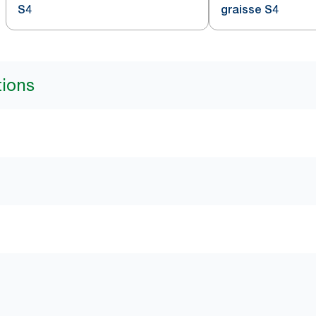
S4
graisse S4
tions