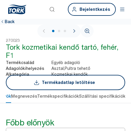
Bejelentkezés
Back
1 / 3
270023
Tork kozmetikai kendő tartó, fehér,
F1
Egyéb adagoló
Termékcsalád
Asztal,Pultra tehető
Adagolókihelyezés
Kozmetikai kendők
Alkategória
Termékadatlap letöltése
őnyök
Megnevezés
Termékspecifikációk
Szállítási specifikációk
Re
Főbb előnyök