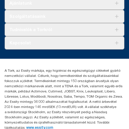
Ajánlatunk
Megoldások
Szolgáltatásaink
Fenntarthatóság
Tork Clean Care
AD-a-Glance
Tudnivalók a Torkról
Tork PaperCircle
Tiszta kéz
Bemutatkozás
Kapcsolat
Sikertörténetek
Karrier
torkcontact@essity.com
+36 1 392 2176
Essity Hungary Kft. Professional Hygiene
A Tork, az Essity márkája, egy higiéniai és egészségügyi cikkeket gyártó
H-1021 Budapest
nemzetközi vállalat. Célunk, hogy termékeinkkel és szolgáltatásainkkal
Budakeszi út 51.
fokozzuk a jólétet. Termékeinket mintegy 150 országban árusítjuk olyan
nemzetközi márkanevek alatt, mint a TENA és a Tork, valamint egyéb erős
márkák, például Actimove, Cutimed, JOBST, Knix, Leukoplast, Libero,
Libresse, Lotus, Modibodi, Nosotras, Saba, Tempo, TOM Organic és Zewa.
Az Essity mintegy 36 000 alkalmazottat foglalkoztat. A nettó árbevétel
2024-ben mintegy 146 mrdSEK (13 mrdEUR) volt. A vállalat székhelye
a svédországi Stockholm, az Essity részvényeit pedig a Nasdaq
Stockholm jegyzi. Az Essity a jólétért, valamint az egészséges,
környezettudatos és újrafelhasználó társadalomért küzd. További
tájékoztatás:
www.essity.com