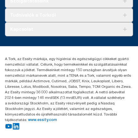
Szolgáltatásaink
Fenntarthatóság
Tork Clean Care
AD-a-Glance
Tudnivalók a Torkról
Tork PaperCircle
Tiszta kéz
Bemutatkozás
Kapcsolat
Sikertörténetek
Karrier
torkcontact@essity.com
+36 1 392 2176
Essity Hungary Kft. Professional Hygiene
A Tork, az Essity márkája, egy higiéniai és egészségügyi cikkeket gyártó
H-1021 Budapest
nemzetközi vállalat. Célunk, hogy termékeinkkel és szolgáltatásainkkal
Budakeszi út 51.
fokozzuk a jólétet. Termékeinket mintegy 150 országban árusítjuk olyan
nemzetközi márkanevek alatt, mint a TENA és a Tork, valamint egyéb erős
márkák, például Actimove, Cutimed, JOBST, Knix, Leukoplast, Libero,
Libresse, Lotus, Modibodi, Nosotras, Saba, Tempo, TOM Organic és Zewa.
Az Essity mintegy 36 000 alkalmazottat foglalkoztat. A nettó árbevétel
2024-ben mintegy 146 mrdSEK (13 mrdEUR) volt. A vállalat székhelye
a svédországi Stockholm, az Essity részvényeit pedig a Nasdaq
Stockholm jegyzi. Az Essity a jólétért, valamint az egészséges,
környezettudatos és újrafelhasználó társadalomért küzd. További
tájékoztatás:
www.essity.com