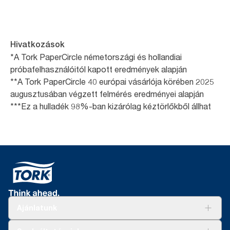
Hivatkozások
*A Tork PaperCircle németországi és hollandiai
próbafelhasználóitól kapott eredmények alapján
**A Tork PaperCircle 40 európai vásárlója körében 2025
augusztusában végzett felmérés eredményei alapján
***Ez a hulladék 98%-ban kizárólag kéztörlőkből állhat
Ajánlatunk
Megoldások