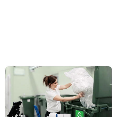
Tork PaperCircle
®
A Tork PaperCircle
szolgáltatással egyszerűen csökkentheti a
hulladékot, és a használt papír kéztörlőket új papírtermékké alakíthatja.