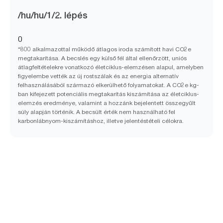
/hu/hu/1/2. lépés
0
*800 alkalmazottal működő átlagos iroda számított havi CO2e
megtakarítása. A becslés egy külső fél által ellenőrzött, uniós
átlagfeltételekre vonatkozó életciklus-elemzésen alapul, amelyben
figyelembe vették az új rostszálak és az energia alternatív
felhasználásából származó elkerülhető folyamatokat. A CO2e kg-
ban kifejezett potenciális megtakarítás kiszámítása az életciklus-
elemzés eredménye, valamint a hozzánk bejelentett összegyűlt
súly alapján történik. A becsült érték nem használható fel
karbonlábnyom-kiszámításhoz, illetve jelentéstételi célokra.