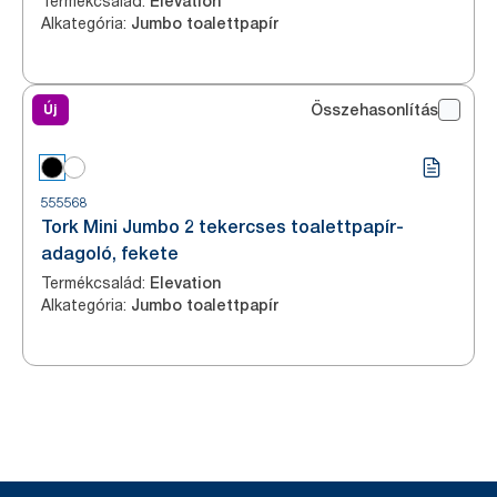
Termékcsalád
:
Elevation
Alkategória
:
Jumbo toalettpapír
Új
Összehasonlítás
555568
Tork Mini Jumbo 2 tekercses toalettpapír-
adagoló, fekete
Termékcsalád
:
Elevation
Alkategória
:
Jumbo toalettpapír