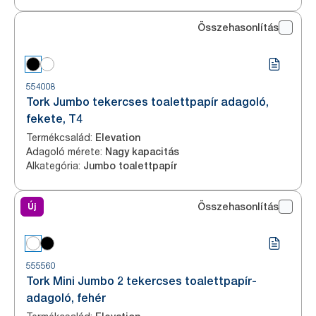
Összehasonlítás
554008
Tork Jumbo tekercses toalettpapír adagoló,
fekete, T4
Termékcsalád
:
Elevation
Adagoló mérete
:
Nagy kapacitás
Alkategória
:
Jumbo toalettpapír
Új
Összehasonlítás
555560
Tork Mini Jumbo 2 tekercses toalettpapír-
adagoló, fehér