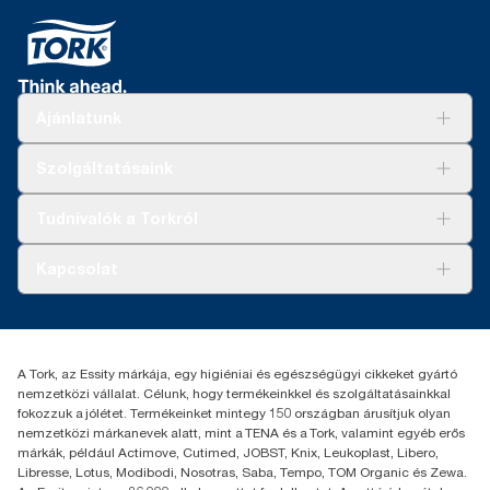
Ajánlatunk
Megoldások
Szolgáltatásaink
Fenntarthatóság
Tork Clean Care
AD-a-Glance
Tudnivalók a Torkról
Tork PaperCircle
Tiszta kéz
Bemutatkozás
Kapcsolat
Sikertörténetek
Karrier
torkcontact@essity.com
+36 1 392 2176
Essity Hungary Kft. Professional Hygiene
A Tork, az Essity márkája, egy higiéniai és egészségügyi cikkeket gyártó
H-1021 Budapest
nemzetközi vállalat. Célunk, hogy termékeinkkel és szolgáltatásainkkal
Budakeszi út 51.
fokozzuk a jólétet. Termékeinket mintegy 150 országban árusítjuk olyan
nemzetközi márkanevek alatt, mint a TENA és a Tork, valamint egyéb erős
márkák, például Actimove, Cutimed, JOBST, Knix, Leukoplast, Libero,
Libresse, Lotus, Modibodi, Nosotras, Saba, Tempo, TOM Organic és Zewa.