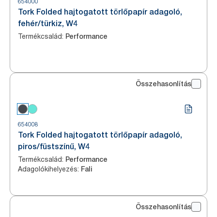
654000
Tork Folded hajtogatott törlőpapír adagoló,
fehér/türkiz, W4
Termékcsalád
:
Performance
Összehasonlítás
654008
Tork Folded hajtogatott törlőpapír adagoló,
piros/füstszínű, W4
Termékcsalád
:
Performance
Adagolókihelyezés
:
Fali
Összehasonlítás