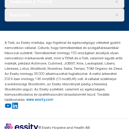
Tudnivalók a Torkról
Tork PaperCircle
Tiszta kéz
Bemutatkozás
Kapcsolat
Sikertörténetek
Karrier
torkcontact@essity.com
+36 1 392 2176
Essity Hungary Kft. Professional Hygiene
A Tork, az Essity márkája, egy higiéniai és egészségügyi cikkeket gyártó
H-1021 Budapest
nemzetközi vállalat. Célunk, hogy termékeinkkel és szolgáltatásainkkal
Budakeszi út 51.
fokozzuk a jólétet. Termékeinket mintegy 150 országban árusítjuk olyan
nemzetközi márkanevek alatt, mint a TENA és a Tork, valamint egyéb erős
márkák, például Actimove, Cutimed, JOBST, Knix, Leukoplast, Libero,
Libresse, Lotus, Modibodi, Nosotras, Saba, Tempo, TOM Organic és Zewa.
Az Essity mintegy 36 000 alkalmazottat foglalkoztat. A nettó árbevétel
2024-ben mintegy 146 mrdSEK (13 mrdEUR) volt. A vállalat székhelye
a svédországi Stockholm, az Essity részvényeit pedig a Nasdaq
Stockholm jegyzi. Az Essity a jólétért, valamint az egészséges,
környezettudatos és újrafelhasználó társadalomért küzd. További
tájékoztatás:
www.essity.com
© Essity Hygiene and Health AB