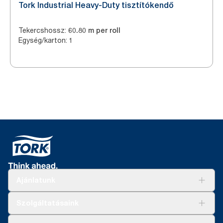
Tork Industrial Heavy-Duty tisztítókendő
Tekercshossz
:
60.80 m per roll
Egység/karton
:
1
Ajánlatunk
Megoldások
Szolgáltatásaink
Fenntarthatóság
Tork Clean Care
AD-a-Glance