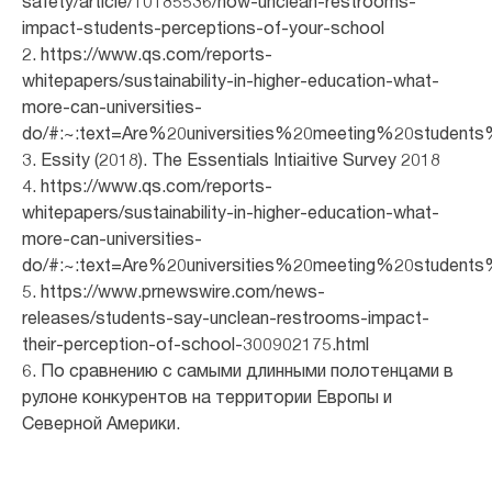
safety/article/10185536/how-unclean-restrooms-
impact-students-perceptions-of-your-school
2. https://www.qs.com/reports-
whitepapers/sustainability-in-higher-education-what-
more-can-universities-
do/#:~:text=Are%20universities%20meeting%20student
3. Essity (2018). The Essentials Intiaitive Survey 2018
4. https://www.qs.com/reports-
whitepapers/sustainability-in-higher-education-what-
more-can-universities-
do/#:~:text=Are%20universities%20meeting%20student
5. https://www.prnewswire.com/news-
releases/students-say-unclean-restrooms-impact-
their-perception-of-school-300902175.html
6. По сравнению с самыми длинными полотенцами в
рулоне конкурентов на территории Европы и
Северной Америки.