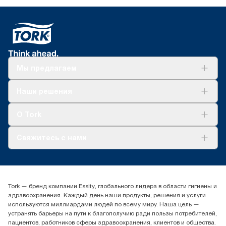
Мы предлагаем
Решения
Наши решения
Устойчивое развитие
Tork Clean Care
AD-a-Glance
О Tork
О нас
Свяжитесь с нами
Истории успеха
timur.ageyev@essity.com
(+7) 777 779 0095
Найдите дистрибьютора
Tork — бренд компании Essity, глобального лидера в области гигиены и
Контакты на рынках СНГ
здравоохранения. Каждый день наши продукты, решения и услуги
ООО «Эссити», Представительство в Казахстане Пр.
используются миллиардами людей по всему миру. Наша цель —
Достык, 210, 2 блок, 3 этаж,
устранять барьеры на пути к благополучию ради пользы потребителей,
офис №32 050051, г.
пациентов, работников сферы здравоохранения, клиентов и общества.