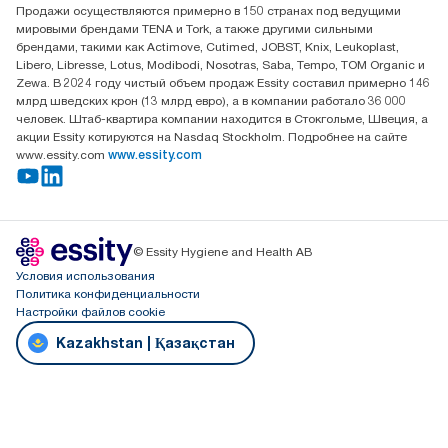
Алматы, Казахстан
Продажи осуществляются примерно в 150 странах под ведущими
мировыми брендами TENA и Tork, а также другими сильными
брендами, такими как Actimove, Cutimed, JOBST, Knix, Leukoplast,
Libero, Libresse, Lotus, Modibodi, Nosotras, Saba, Tempo, TOM Organic и
Zewa. В 2024 году чистый объем продаж Essity составил примерно 146
млрд шведских крон (13 млрд евро), а в компании работало 36 000
человек. Штаб-квартира компании находится в Стокгольме, Швеция, а
акции Essity котируются на Nasdaq Stockholm. Подробнее на сайте
www.essity.com
www.essity.com
© Essity Hygiene and Health AB
Условия использования
Политика конфиденциальности
Настройки файлов cookie
Kazakhstan | Қазақстан