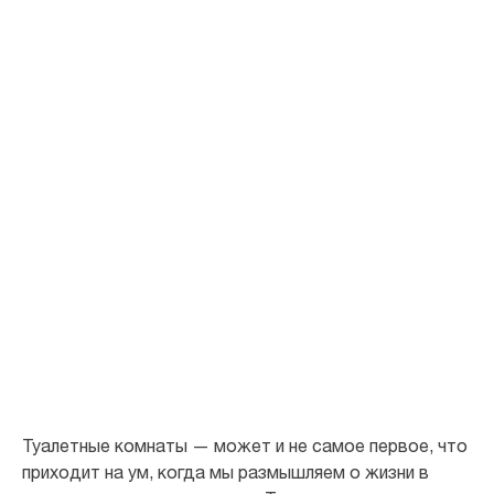
Сделайте
туалетные
комнаты для
учащихся чище и
экологичнее.
Повысьте удовлетворенность учащихся состоянием кампуса
Туалетные комнаты — может и не самое первое, что
приходит на ум, когда мы размышляем о жизни в