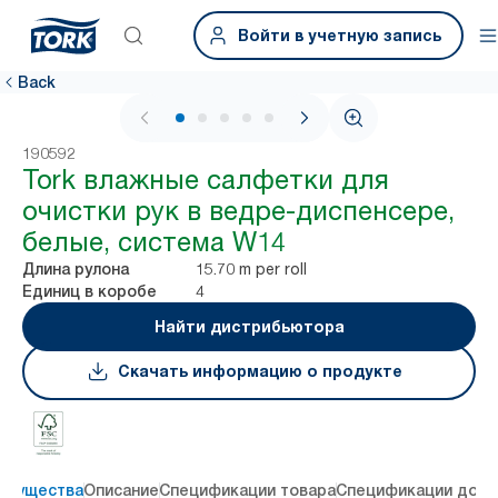
Войти в учетную запись
Back
1 / 6
190592
Tork влажные салфетки для
очистки рук в ведре-диспенсере,
белые, система W14
15.70 m per roll
Длина рулона
4
Единиц в коробе
Найти дистрибьютора
Скачать информацию о продукте
имущества
Описание
Спецификации товара
Спецификации дост