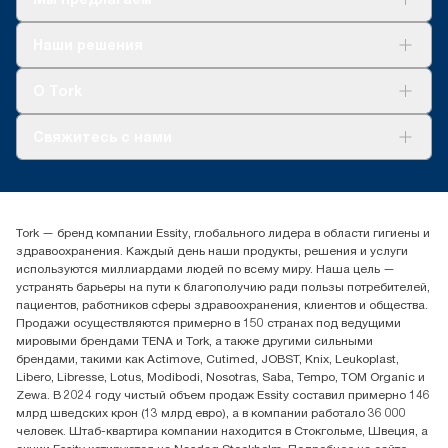
Решения
Наши решения
Устойчивое развитие
Tork Clean Care
AD-a-Glance
О Tork
О нас
Свяжитесь с нами
Истории успеха
timur.ageyev@essity.com
(+7) 777 779 0095
Найдите дистрибьютора
Tork — бренд компании Essity, глобального лидера в области гигиены и
Контакты на рынках СНГ
здравоохранения. Каждый день наши продукты, решения и услуги
ООО «Эссити», Представительство в Казахстане Пр.
используются миллиардами людей по всему миру. Наша цель —
Достык, 210, 2 блок, 3 этаж,
устранять барьеры на пути к благополучию ради пользы потребителей,
офис №32 050051, г.
пациентов, работников сферы здравоохранения, клиентов и общества.
Алматы, Казахстан
Продажи осуществляются примерно в 150 странах под ведущими
мировыми брендами TENA и Tork, а также другими сильными
брендами, такими как Actimove, Cutimed, JOBST, Knix, Leukoplast,
Libero, Libresse, Lotus, Modibodi, Nosotras, Saba, Tempo, TOM Organic и
Zewa. В 2024 году чистый объем продаж Essity составил примерно 146
млрд шведских крон (13 млрд евро), а в компании работало 36 000
человек. Штаб-квартира компании находится в Стокгольме, Швеция, а