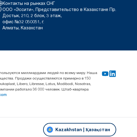
Контакты на рынках СНГ
ООО «Эссити», Представительство в Казахстане Пр.
Достык, 210, 2 блок, 3 этаж,
офис №32 050051, г.
Алматы, Казахстан
используются миллиардами людей по всему миру. Наша
общества. Продажи осуществляются примерно в 150
last, Libero, Libresse, Lotus, Modibodi, Nosotras,
компании работало 36 000 человек. Штаб-квартира
.com
Kazakhstan | Қазақстан