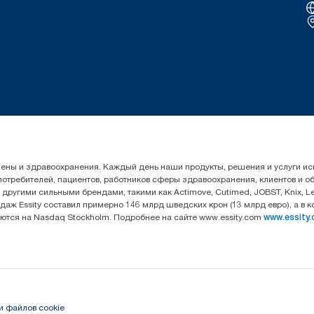
гигиены и здравоохранения. Каждый день наши продукты, решения и услуги 
 потребителей, пациентов, работников сферы здравоохранения, клиентов и 
угими сильными брендами, такими как Actimove, Cutimed, JOBST, Knix, Leukop
даж Essity составил примерно 146 млрд шведских крон (13 млрд евро), а в 
уются на Nasdaq Stockholm. Подробнее на сайте www.essity.com
www.essity
и файлов cookie