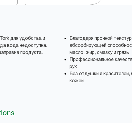
Tork для удобства и
Благодаря прочной текстур
гда вода недоступна.
абсорбирующей способност
заправка продукта.
масло, жир, смазку и грязь
Профессиональное качеств
рук
Без отдушки и красителей,
кожей
tions