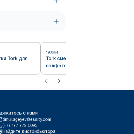
190694
ки Tork для
Tork сменный блок влажных
салфеток для поверхностей
вяжитесь с нами
timur.ageyev@essity.com
(+7) 777 779 0095
Найдите дистрибьютора