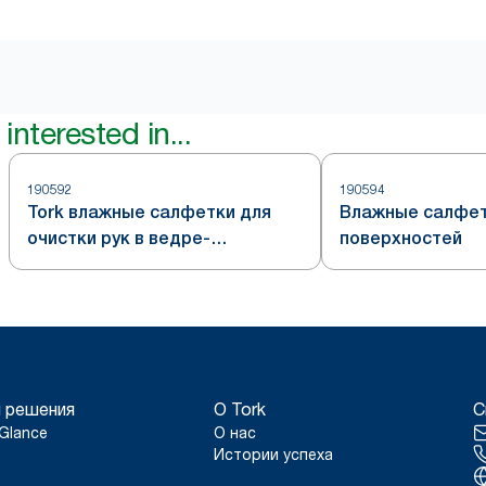
interested in...
190592
190594
Tork влажные салфетки для
Влажные салфет
очистки рук в ведре-
поверхностей
диспенсере, белые, система
W14
 решения
О Tork
С
Glance
О нас
Истории успеха