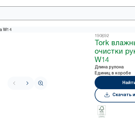
ма W14
190692
Tork влажн
очистки ру
W14
Длина рулона
Единиц в коробе
Найт
Скачать 