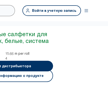
Войти в учетную запись
ые салфетки для
к, белые, система
15.66 m per roll
4
и дистрибьютора
информацию о продукте