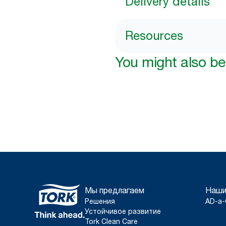
Delivery details
Resources
You might also be 
Мы предлагаем
Наши
Решения
AD-a-
Устойчивое развитие
Tork Clean Care