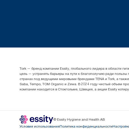
Tork — бренд компании Essity, глобального лидера в области 
цель — устранять барьеры на пути к благополучию ради пользы
странах под ведущими мировыми брендами TENA и Tork, а также др
Saba, Tempo, TOM Organic и Zewa. В 2024 году чистый объем про
компании находится в Стокгольме, Швеция, а акции Essity котир
© Essity Hygiene and Health AB
Условия использования
Политика конфиденциальности
Настройк