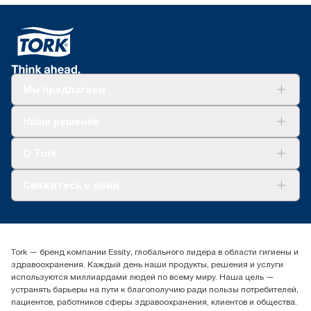
Мы предлагаем
Решения
Наши решения
Устойчивое развитие
Tork Clean Care
AD-a-Glance
О Tork
О нас
Свяжитесь с нами
Истории успеха
timur.ageyev@essity.com
(+7) 777 779 0095
Найдите дистрибьютора
Tork — бренд компании Essity, глобального лидера в области гигиены и
Контакты на рынках СНГ
здравоохранения. Каждый день наши продукты, решения и услуги
ООО «Эссити», Представительство в Казахстане Пр.
используются миллиардами людей по всему миру. Наша цель —
Достык, 210, 2 блок, 3 этаж,
устранять барьеры на пути к благополучию ради пользы потребителей,
офис №32 050051, г.
пациентов, работников сферы здравоохранения, клиентов и общества.
Алматы, Казахстан