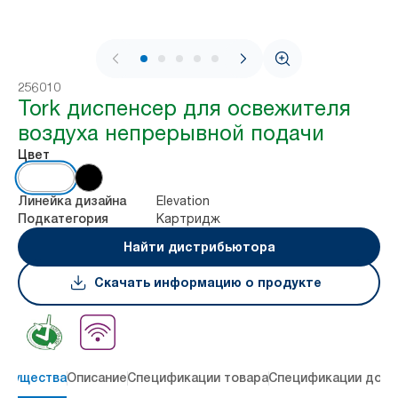
1 / 7
256010
Tork диспенсер для освежителя
воздуха непрерывной подачи
Цвет
Elevation
Линейка дизайна
Картридж
Подкатегория
Найти дистрибьютора
Скачать информацию о продукте
имущества
Описание
Спецификации товара
Спецификации дост