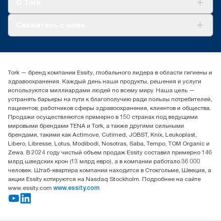
О Tork
О нас
Свяжитесь с нами
Истории успеха
timur.ageyev@essity.com
(+7) 777 779 0095
Найдите дистрибьютора
Tork — бренд компании Essity, глобального лидера в области гигиены и
Контакты на рынках СНГ
здравоохранения. Каждый день наши продукты, решения и услуги
ООО «Эссити», Представительство в Казахстане Пр.
используются миллиардами людей по всему миру. Наша цель —
Достык, 210, 2 блок, 3 этаж,
устранять барьеры на пути к благополучию ради пользы потребителей,
офис №32 050051, г.
пациентов, работников сферы здравоохранения, клиентов и общества.
Алматы, Казахстан
Продажи осуществляются примерно в 150 странах под ведущими
мировыми брендами TENA и Tork, а также другими сильными
брендами, такими как Actimove, Cutimed, JOBST, Knix, Leukoplast,
Libero, Libresse, Lotus, Modibodi, Nosotras, Saba, Tempo, TOM Organic и
Zewa. В 2024 году чистый объем продаж Essity составил примерно 146
млрд шведских крон (13 млрд евро), а в компании работало 36 000
человек. Штаб-квартира компании находится в Стокгольме, Швеция, а
акции Essity котируются на Nasdaq Stockholm. Подробнее на сайте
www.essity.com
www.essity.com