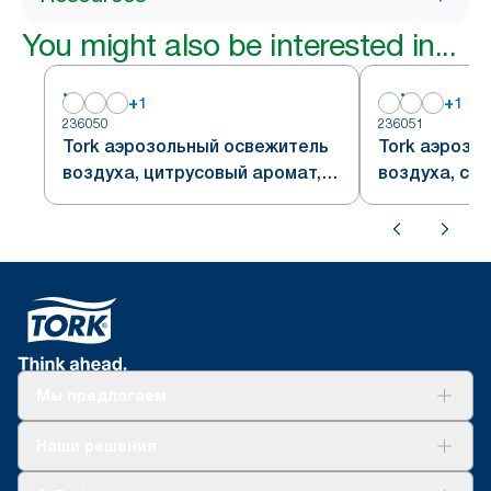
You might also be interested in...
+
1
+
1
236050
236051
Tork аэрозольный освежитель
Tork аэрозо
воздуха, цитрусовый аромат,
воздуха, св
система A1
аромат, сис
Мы предлагаем
Решения
Наши решения
Устойчивое развитие
Tork Clean Care
AD-a-Glance