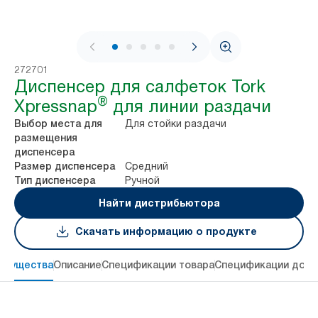
1 / 7
272701
Диспенсер для салфеток Tork
®
Xpressnap
для линии раздачи
Для стойки раздачи
Выбор места для
размещения
диспенсера
Средний
Размер диспенсера
Ручной
Тип диспенсера
Найти дистрибьютора
Скачать информацию о продукте
имущества
Описание
Спецификации товара
Спецификации дост