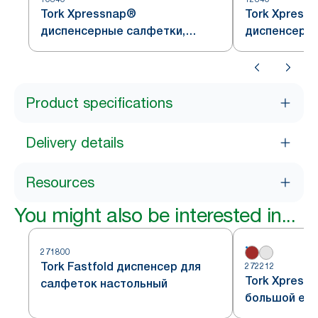
Tork Xpressnap®
Tork Xpress
диспенсерные салфетки,
диспенсерны
белые, система N4
кремовые, с
Product specifications
Delivery details
Resources
You might also be interested in...
271800
Tork Fastfold диспенсер для
272212
Tork Xpress
салфеток настольный
большой ем