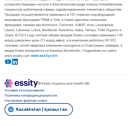
Достык, 210, 2 блок, 3 этаж,
устранять барьеры на пути к благополучию ради пользы потребителей,
офис №32 050051, г.
пациентов, работников сферы здравоохранения, клиентов и общества.
Алматы, Казахстан
Продажи осуществляются примерно в 150 странах под ведущими
мировыми брендами TENA и Tork, а также другими сильными
брендами, такими как Actimove, Cutimed, JOBST, Knix, Leukoplast,
Libero, Libresse, Lotus, Modibodi, Nosotras, Saba, Tempo, TOM Organic и
Zewa. В 2024 году чистый объем продаж Essity составил примерно 146
млрд шведских крон (13 млрд евро), а в компании работало 36 000
человек. Штаб-квартира компании находится в Стокгольме, Швеция, а
акции Essity котируются на Nasdaq Stockholm. Подробнее на сайте
www.essity.com
www.essity.com
© Essity Hygiene and Health AB
Условия использования
Политика конфиденциальности
Настройки файлов cookie
Kazakhstan | Қазақстан