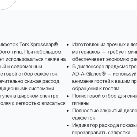
алфеток Tork Xpressnap®
Изготовлен из прочных и ле
бого типа. При небольшом
материалов — требует мин
ет использоваться также на
обеспечивает экономию ра
ный и современный
В диспенсере предусмотре
истовой отбор салфеток,
AD-A-Glance® — используйт
начительно снижая расход
внимания гостей к вашим п
адиционными системами
обращения к гостям.
тупен в широком спектре
Полистовой отбор для сниж
оляя с легкостью вписаться
гигиены
Полностью закрытый диспе
салфеток
Индикатор расхода показыв
перезаправить салфетки — 