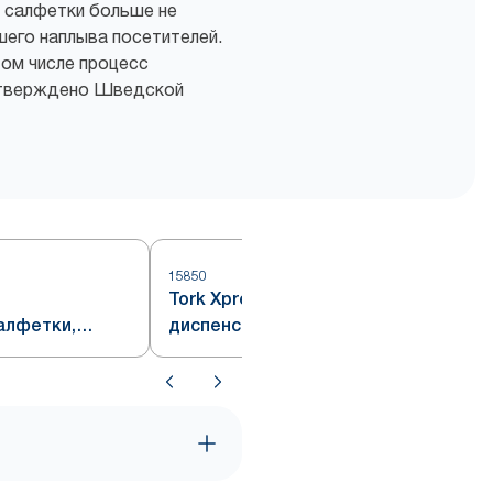
ь салфетки больше не
шего наплыва посетителей.
том числе процесс
одтверждено Шведской
15850
Tork Xpressnap® ультрамягкие
алфетки,
диспенсерные салфетки,
ма N4
система N4, белые