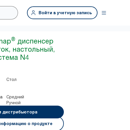
Войти в учетную запись
®
snap
диспенсер
ок, настольный,
стема N4
Стол
Средний
а
Ручной
и дистрибьютора
информацию о продукте