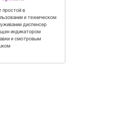
 простой в
льзовании и техническом
уживании диспенсер
ащен индикатором
авки и смотровым
шком