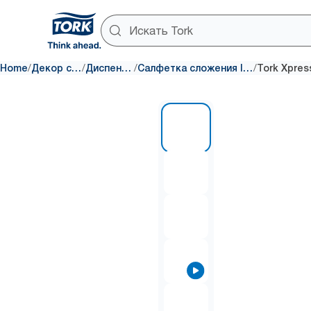
/
/
/
/
Home
Декор стола
Диспенсеры
Салфетка сложения Interfold
1 of 7