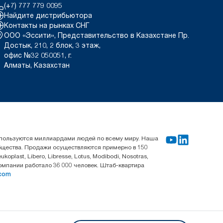
(+7) 777 779 0095
Найдите дистрибьютора
Контакты на рынках СНГ
ООО «Эссити», Представительство в Казахстане Пр.
Достык, 210, 2 блок, 3 этаж,
офис №32 050051, г.
Алматы, Казахстан
используются миллиардами людей по всему миру. Наша
общества. Продажи осуществляются примерно в 150
last, Libero, Libresse, Lotus, Modibodi, Nosotras,
компании работало 36 000 человек. Штаб-квартира
.com