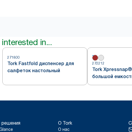
interested in...
271800
Tork Fastfold диспенсер для
272212
Tork Xpressnap®
салфеток настольный
большой емкост
 решения
О Tork
С
Glance
О нас