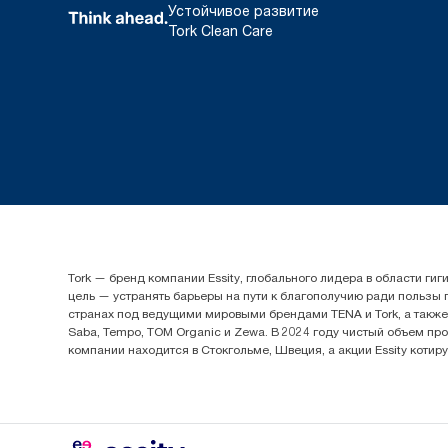
Устойчивое развитие
Tork Clean Care
Tork — бренд компании Essity, глобального лидера в области 
цель — устранять барьеры на пути к благополучию ради пользы
странах под ведущими мировыми брендами TENA и Tork, а также др
Saba, Tempo, TOM Organic и Zewa. В 2024 году чистый объем про
компании находится в Стокгольме, Швеция, а акции Essity котир