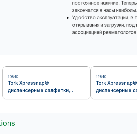
постоянное наличие. Тепер
закончатся в часы наиболь
Удобство эксплуатации, в 
открывания и загрузки, п
ассоциацией ревматологов
10840
12840
Tork Xpressnap®
Tork Xpressnap®
диспенсерные салфетки,
диспенсерные с
белые, система N4
кремовые, систе
tions