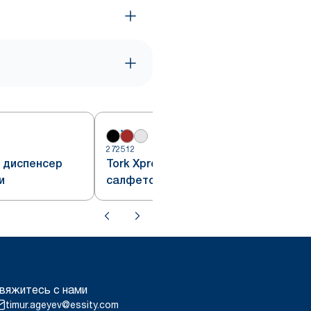
272512
2
 диспенсер
Tork Xpressnap® диспенсер
и
салфеток для линии раздачи,
красный, система N4
вяжитесь с нами
timur.ageyev@essity.com