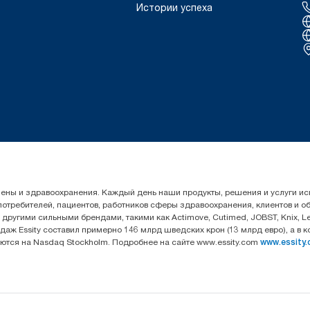
Истории успеха
гигиены и здравоохранения. Каждый день наши продукты, решения и услуги 
 потребителей, пациентов, работников сферы здравоохранения, клиентов и 
угими сильными брендами, такими как Actimove, Cutimed, JOBST, Knix, Leukop
даж Essity составил примерно 146 млрд шведских крон (13 млрд евро), а в 
уются на Nasdaq Stockholm. Подробнее на сайте www.essity.com
www.essity