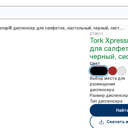
Tork Xpressnap® диспенсер для салфеток, настольный, черный, система N4
272611
Tork Xpres
для салфет
черный, си
Цвет
Выбор места для
размещения
диспенсера
Размер диспенсер
Тип диспенсера
Найт
Скачать 