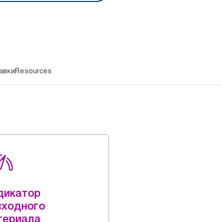
авки
Resources
дикатор
сходного
териала