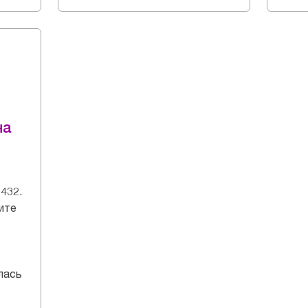
на
432.
ите
лась