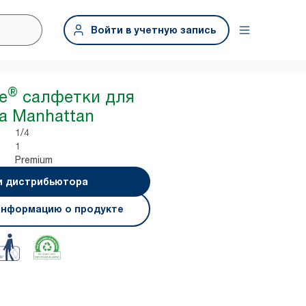
Войти в учетную запись
®
e
салфетки для
а Manhattan
1/4
1
Premium
и дистрибьютора
информацию о продукте