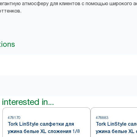
элегантную атмосферу для клиентов с помощью широкого 
оттенков.
tions
interested in...
478170
478883
Tork LinStyle салфетки для
Tork LinStyle са
ужина белые XL сложения 1/8
ужина белые XL 