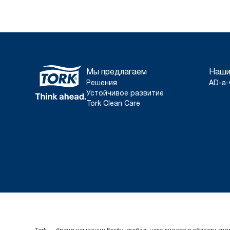
Мы предлагаем
Наши
Решения
AD-a-
Устойчивое развитие
Tork Clean Care
Tork — бренд компании Essity, глобального лидера в области 