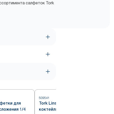
ассортимента салфеток Tork
509541
лфетки для
Tork Linstyle® салфетки
сложения 1/4
коктейльные белые