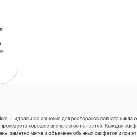
ия
и
ли
mium — идеальное решение для ресторанов полного цикла о
произвести хорошее впечатление на гостей. Каждая салфе
нь, заметно мягче и объемнее обычных салфеток и при э