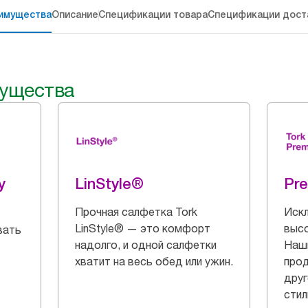
имущества
Описание
Спецификации товара
Спецификации дост
ущества
y
LinStyle®
Pr
Прочная салфетка Tork
Искл
LinStyle® — это комфорт
выс
вать
надолго, и одной салфетки
Наш
хватит на весь обед или ужин.
прод
друг
стил