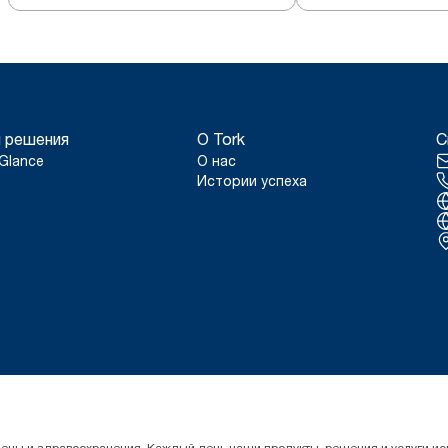
 решения
О Tork
С
Glance
О нас
Истории успеха
гигиены и здравоохранения. Каждый день наши продукты, решения и услуги 