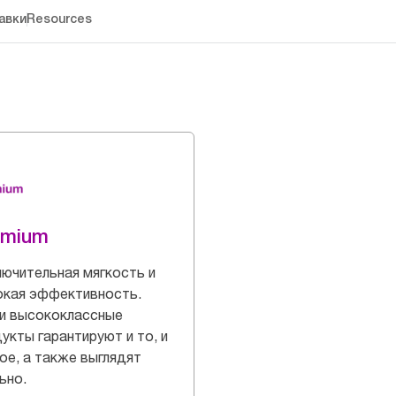
авки
Resources
emium
ючительная мягкость и
окая эффективность.
и высококлассные
укты гарантируют и то, и
ое, а также выглядят
ьно.