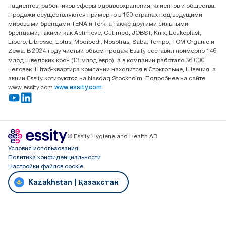
офис №32 050051, г.
пациентов, работников сферы здравоохранения, клиентов и общества.
Алматы, Казахстан
Продажи осуществляются примерно в 150 странах под ведущими
мировыми брендами TENA и Tork, а также другими сильными
брендами, такими как Actimove, Cutimed, JOBST, Knix, Leukoplast,
Libero, Libresse, Lotus, Modibodi, Nosotras, Saba, Tempo, TOM Organic и
Zewa. В 2024 году чистый объем продаж Essity составил примерно 146
млрд шведских крон (13 млрд евро), а в компании работало 36 000
человек. Штаб-квартира компании находится в Стокгольме, Швеция, а
акции Essity котируются на Nasdaq Stockholm. Подробнее на сайте
www.essity.com
www.essity.com
© Essity Hygiene and Health AB
Условия использования
Политика конфиденциальности
Настройки файлов cookie
Kazakhstan | Қазақстан