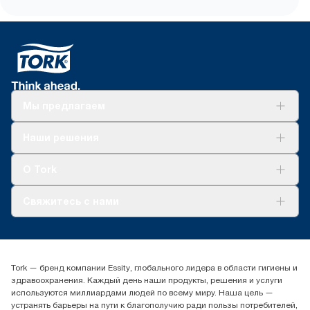
Мы предлагаем
Решения
Наши решения
Устойчивое развитие
Tork Clean Care
AD-a-Glance
О Tork
О нас
Свяжитесь с нами
Истории успеха
timur.ageyev@essity.com
(+7) 777 779 0095
Найдите дистрибьютора
Tork — бренд компании Essity, глобального лидера в области гигиены и
Контакты на рынках СНГ
здравоохранения. Каждый день наши продукты, решения и услуги
ООО «Эссити», Представительство в Казахстане Пр.
используются миллиардами людей по всему миру. Наша цель —
Достык, 210, 2 блок, 3 этаж,
устранять барьеры на пути к благополучию ради пользы потребителей,