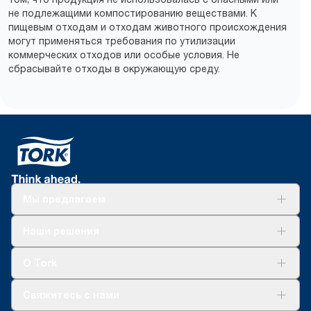
не подлежащими компостированию веществами. К
пищевым отходам и отходам животного происхождения
могут применяться требования по утилизации
коммерческих отходов или особые условия. Не
сбрасывайте отходы в окружающую среду.
Мы предлагаем
Решения
Наши решения
Устойчивое развитие
Tork Clean Care
AD-a-Glance
О Tork
О нас
Свяжитесь с нами
Истории успеха