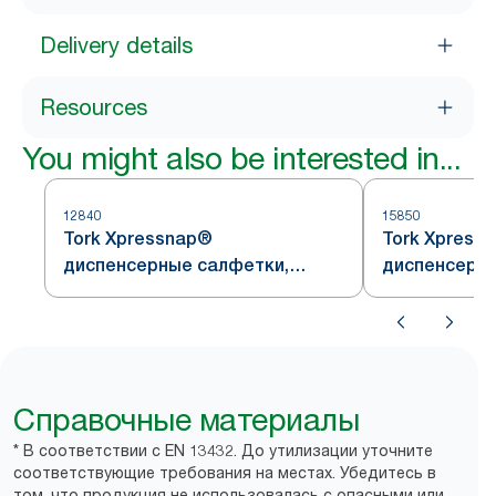
Delivery details
Resources
You might also be interested in...
12840
15850
Tork Xpressnap®
Tork Xpress
диспенсерные салфетки,
диспенсерны
кремовые, система N4
система N4,
Справочные материалы
* В соответствии с EN 13432. До утилизации уточните
соответствующие требования на местах. Убедитесь в
том, что продукция не использовалась с опасными или