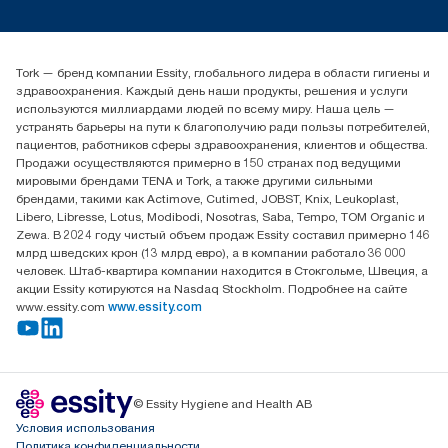
timur.ageyev@essity.com
(+7) 777 779 0095
Найдите дистрибьютора
Tork — бренд компании Essity, глобального лидера в области гигиены и
Контакты на рынках СНГ
здравоохранения. Каждый день наши продукты, решения и услуги
ООО «Эссити», Представительство в Казахстане Пр.
используются миллиардами людей по всему миру. Наша цель —
Достык, 210, 2 блок, 3 этаж,
устранять барьеры на пути к благополучию ради пользы потребителей,
офис №32 050051, г.
пациентов, работников сферы здравоохранения, клиентов и общества.
Алматы, Казахстан
Продажи осуществляются примерно в 150 странах под ведущими
мировыми брендами TENA и Tork, а также другими сильными
брендами, такими как Actimove, Cutimed, JOBST, Knix, Leukoplast,
Libero, Libresse, Lotus, Modibodi, Nosotras, Saba, Tempo, TOM Organic и
Zewa. В 2024 году чистый объем продаж Essity составил примерно 146
млрд шведских крон (13 млрд евро), а в компании работало 36 000
человек. Штаб-квартира компании находится в Стокгольме, Швеция, а
акции Essity котируются на Nasdaq Stockholm. Подробнее на сайте
www.essity.com
www.essity.com
© Essity Hygiene and Health AB
Условия использования
Политика конфиденциальности