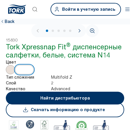
Войти в учетную запись
Back
1 / 6
15830
®
Tork Xpressnap Fit
диспенсерные
салфетки, белые, система N14
Цвет
Multifold Z
Тип сложения
2
Слой
Advanced
Качество
Найти дистрибьютора
Скачать информацию о продукте