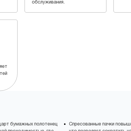
обслуживания.
яет
тей
ндарт бумажных полотенец
Спресованные пачки повыш
кой проходимостью, где
что позволяет сократить ч