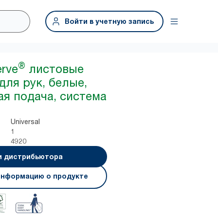
Войти в учетную запись
®
erve
листовые
для рук, белые,
я подача, система
Universal
1
4920
и дистрибьютора
информацию о продукте