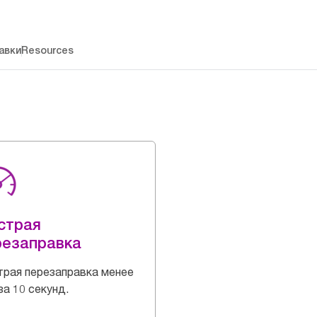
авки
Resources
страя
резаправка
рая перезаправка менее
за 10 секунд.