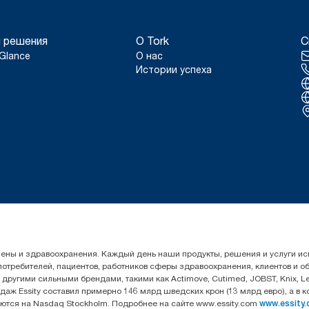
 решения
О Tork
С
Glance
О нас
Истории успеха
гигиены и здравоохранения. Каждый день наши продукты, решения и услуги 
 потребителей, пациентов, работников сферы здравоохранения, клиентов и 
угими сильными брендами, такими как Actimove, Cutimed, JOBST, Knix, Leukop
даж Essity составил примерно 146 млрд шведских крон (13 млрд евро), а в 
уются на Nasdaq Stockholm. Подробнее на сайте www.essity.com
www.essity