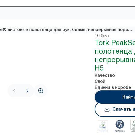
Tork PeakServe® листовые полотенца для рук, белые, непрерывная подача, система H5
100585
Tork PeakS
полотенца 
непрерывна
H5
Качество
Слой
Единиц в коробе
Найт
Скачать 