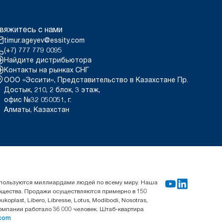
вяжитесь с нами
timur.ageyev@essity.com
(+7) 777 779 0095
Найдите дистрибьютора
Контакты на рынках СНГ
ООО «Эссити», Представительство в Казахстане Пр.
Достык, 210, 2 блок, 3 этаж,
офис №32 050051, г.
Алматы, Казахстан
используются миллиардами людей по всему миру. Наша
общества. Продажи осуществляются примерно в 150
last, Libero, Libresse, Lotus, Modibodi, Nosotras,
компании работало 36 000 человек. Штаб-квартира
.com