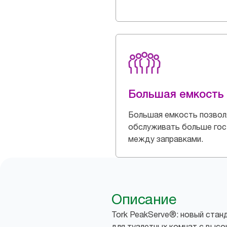
Большая емкость
Большая емкость позвол
обслуживать больше гос
между заправками.
Описание
Tork PeakServe®: новый ста
для туалетных комнат с высо