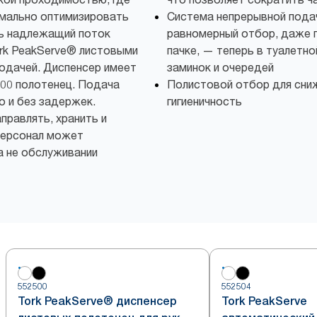
мально оптимизировать
Система непрерывной пода
ь надлежащий поток
равномерный отбор, даже п
ork PeakServe® листовыми
пачке, — теперь в туалетно
одачей. Диспенсер имеет
заминок и очередей
00 полотенец. Подача
Полистовой отбор для сни
 и без задержек.
гигиеничность
правлять, хранить и
персонал может
а не обслуживании
552500
552504
Tork PeakServe® диспенсер
Tork PeakServe