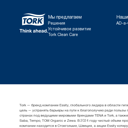
Мы предлагаем
Наши
Решения
AD-a-
Устойчивое развитие
Tork Clean Care
Tork — бренд компании Essity, глобального лидера в области 
цель — устранять барьеры на пути к благополучию ради пользы
странах под ведущими мировыми брендами TENA и Tork, а также др
Saba, Tempo, TOM Organic и Zewa. В 2024 году чистый объем про
компании находится в Стокгольме, Швеция, а акции Essity котир