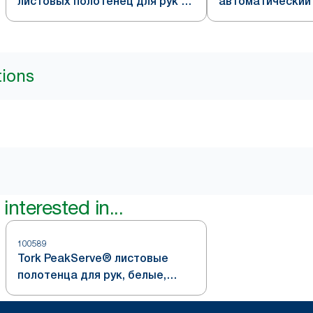
листовых полотенец для рук с
автоматический
непрерывной подачей, белый,
для листовых п
система H5
tions
interested in...
100589
Tork PeakServe® листовые
полотенца для рук, белые,
непрерывная подача, система
H5