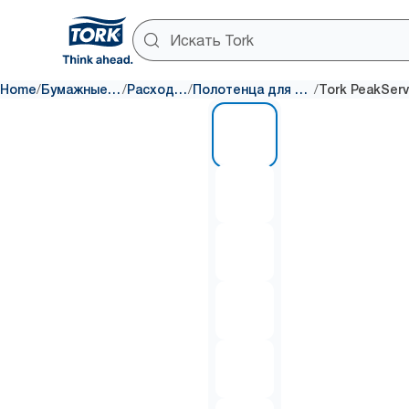
/
/
/
/
Home
Бумажные полотенца для рук
Расходные материалы
Полотенца для рук с непрерывной подачей
1 of 6