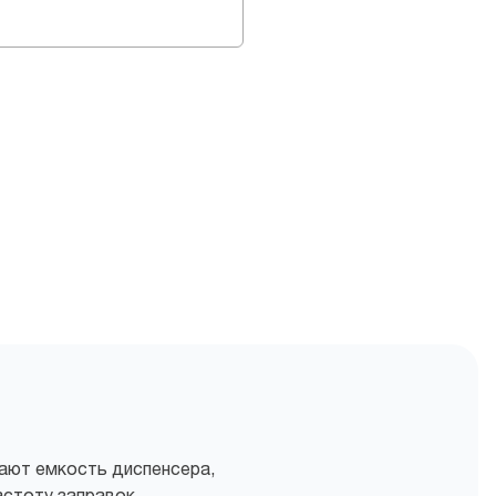
ают емкость диспенсера,
астоту заправок.