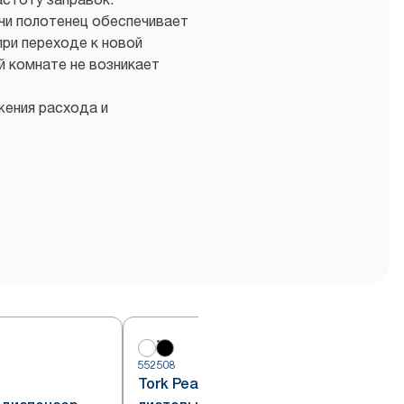
чи полотенец обеспечивает
ри переходе к новой
й комнате не возникает
жения расхода и
552508
5
Tork PeakServe® диспенсер