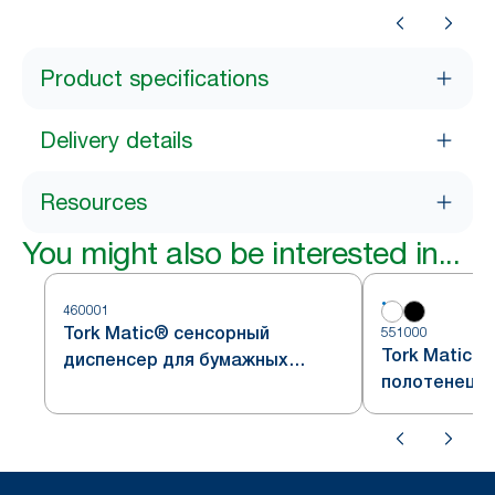
H5
H5
Product specifications
Delivery details
Resources
You might also be interested in...
460001
Tork Matic® сенсорный
551000
Tork Matic®
диспенсер для бумажных
полотенец дл
полотенец в рулоне,
белый, сист
нержавеющая сталь, система
H1