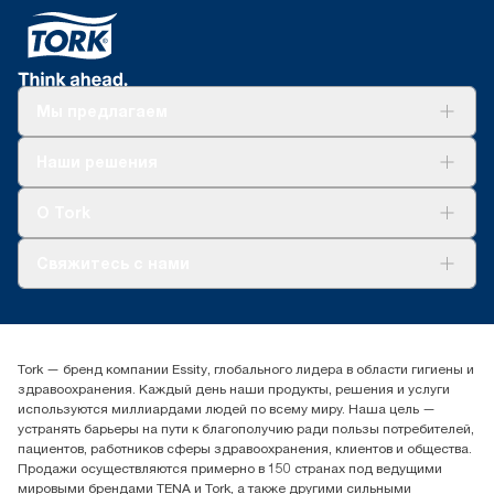
Мы предлагаем
Решения
Наши решения
Устойчивое развитие
Tork Clean Care
AD-a-Glance
О Tork
О нас
Свяжитесь с нами
Истории успеха
timur.ageyev@essity.com
(+7) 777 779 0095
Найдите дистрибьютора
Tork — бренд компании Essity, глобального лидера в области гигиены и
Контакты на рынках СНГ
здравоохранения. Каждый день наши продукты, решения и услуги
ООО «Эссити», Представительство в Казахстане Пр.
используются миллиардами людей по всему миру. Наша цель —
Достык, 210, 2 блок, 3 этаж,
устранять барьеры на пути к благополучию ради пользы потребителей,
офис №32 050051, г.
пациентов, работников сферы здравоохранения, клиентов и общества.
Алматы, Казахстан
Продажи осуществляются примерно в 150 странах под ведущими
мировыми брендами TENA и Tork, а также другими сильными