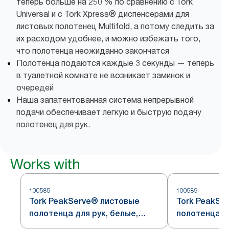
теперь больше на 250 % по сравнению с Tork
Universal и с Tork Xpress® диспенсерами для
листовых полотенец Multifold, а потому следить за
их расходом удобнее, и можно избежать того,
что полотенца неожиданно закончатся
Полотенца подаются каждые 3 секунды — теперь
в туалетной комнате не возникает заминок и
очередей
Наша запатентованная система непрерывной
подачи обеспечивает легкую и быструю подачу
полотенец для рук.
Works with
100585
100589
Tork PeakServe® листовые
Tork PeakSe
полотенца для рук, белые,
полотенца дл
непрерывная подача, система
непрерывная