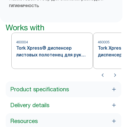
гигиеничность
Works with
460004
460005
Tork Xpress® диспенсер
Tork Xpress
листовых полотенец для рук
диспенсер л
Multifold, нержавеющая сталь,
полотенец дл
система H2
нержавеющая
H2
Product specifications
Delivery details
Resources