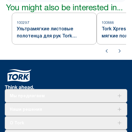
You might also be interested in...
100297
100888
Ультрамягкие листовые
Tork Xpress
полотенца для рук Tork
мягкие поло
Xpress® Premium сложения
сложения Mul
Multifold
Мы предлагаем
Решения
Наши решения
Устойчивое развитие
Tork Clean Care
AD-a-Glance
О Tork