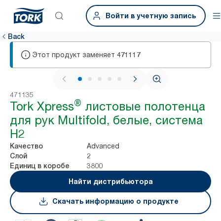
Войти в учетную запись
Back
Этот продукт заменяет
471117
1 / 6
471135
®
Tork Xpress
листовые полотенца
для рук Multifold, белые, система
H2
Advanced
Качество
2
Слой
3800
Единиц в коробе
Найти дистрибьютора
Скачать информацию о продукте