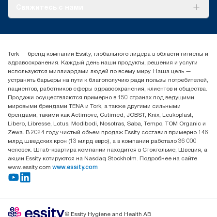
О нас
Свяжитесь с нами
Истории успеха
timur.ageyev@essity.com
(+7) 777 779 0095
Найдите дистрибьютора
Tork — бренд компании Essity, глобального лидера в области гигиены и
Контакты на рынках СНГ
здравоохранения. Каждый день наши продукты, решения и услуги
ООО «Эссити», Представительство в Казахстане Пр.
используются миллиардами людей по всему миру. Наша цель —
Достык, 210, 2 блок, 3 этаж,
устранять барьеры на пути к благополучию ради пользы потребителей,
офис №32 050051, г.
пациентов, работников сферы здравоохранения, клиентов и общества.
Алматы, Казахстан
Продажи осуществляются примерно в 150 странах под ведущими
мировыми брендами TENA и Tork, а также другими сильными
брендами, такими как Actimove, Cutimed, JOBST, Knix, Leukoplast,
Libero, Libresse, Lotus, Modibodi, Nosotras, Saba, Tempo, TOM Organic и
Zewa. В 2024 году чистый объем продаж Essity составил примерно 146
млрд шведских крон (13 млрд евро), а в компании работало 36 000
человек. Штаб-квартира компании находится в Стокгольме, Швеция, а
акции Essity котируются на Nasdaq Stockholm. Подробнее на сайте
www.essity.com
www.essity.com
© Essity Hygiene and Health AB