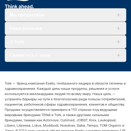
Мы предлагаем
Решения
Наши решения
Устойчивое развитие
Tork Clean Care
AD-a-Glance
О Tork
О нас
Свяжитесь с нами
Истории успеха
timur.ageyev@essity.com
(+7) 777 779 0095
Найдите дистрибьютора
Tork — бренд компании Essity, глобального лидера в области гигиены и
Контакты на рынках СНГ
здравоохранения. Каждый день наши продукты, решения и услуги
ООО «Эссити», Представительство в Казахстане Пр.
используются миллиардами людей по всему миру. Наша цель —
Достык, 210, 2 блок, 3 этаж,
устранять барьеры на пути к благополучию ради пользы потребителей,
офис №32 050051, г.
пациентов, работников сферы здравоохранения, клиентов и общества.
Алматы, Казахстан
Продажи осуществляются примерно в 150 странах под ведущими
мировыми брендами TENA и Tork, а также другими сильными
брендами, такими как Actimove, Cutimed, JOBST, Knix, Leukoplast,
Libero, Libresse, Lotus, Modibodi, Nosotras, Saba, Tempo, TOM Organic и
Zewa. В 2024 году чистый объем продаж Essity составил примерно 146