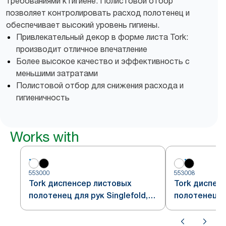
требованиями к гигиене. Полистовой отбор
позволяет контролировать расход полотенец и
обеспечивает высокий уровень гигиены.
Привлекательный декор в форме листа Tork:
производит отличное впечатление
Более высокое качество и эффективность с
меньшими затратами
Полистовой отбор для снижения расхода и
гигиеничность
Works with
553000
553008
Tork диспенсер листовых
Tork диспен
полотенец для рук Singlefold,
полотенец дл
белый, система H3
черный, сис