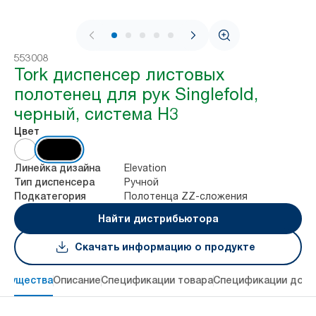
1 / 8
553008
Tork диспенсер листовых
полотенец для рук Singlefold,
черный, система H3
Цвет
Elevation
Линейка дизайна
Ручной
Тип диспенсера
Полотенца ZZ-сложения
Подкатегория
Найти дистрибьютора
Скачать информацию о продукте
имущества
Описание
Спецификации товара
Спецификации дост