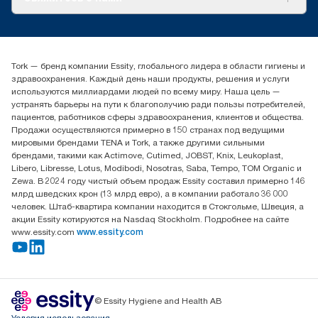
Истории успеха
timur.ageyev@essity.com
(+7) 777 779 0095
Найдите дистрибьютора
Tork — бренд компании Essity, глобального лидера в области гигиены и
Контакты на рынках СНГ
здравоохранения. Каждый день наши продукты, решения и услуги
ООО «Эссити», Представительство в Казахстане Пр.
используются миллиардами людей по всему миру. Наша цель —
Достык, 210, 2 блок, 3 этаж,
устранять барьеры на пути к благополучию ради пользы потребителей,
офис №32 050051, г.
пациентов, работников сферы здравоохранения, клиентов и общества.
Алматы, Казахстан
Продажи осуществляются примерно в 150 странах под ведущими
мировыми брендами TENA и Tork, а также другими сильными
брендами, такими как Actimove, Cutimed, JOBST, Knix, Leukoplast,
Libero, Libresse, Lotus, Modibodi, Nosotras, Saba, Tempo, TOM Organic и
Zewa. В 2024 году чистый объем продаж Essity составил примерно 146
млрд шведских крон (13 млрд евро), а в компании работало 36 000
человек. Штаб-квартира компании находится в Стокгольме, Швеция, а
акции Essity котируются на Nasdaq Stockholm. Подробнее на сайте
www.essity.com
www.essity.com
© Essity Hygiene and Health AB
Условия использования