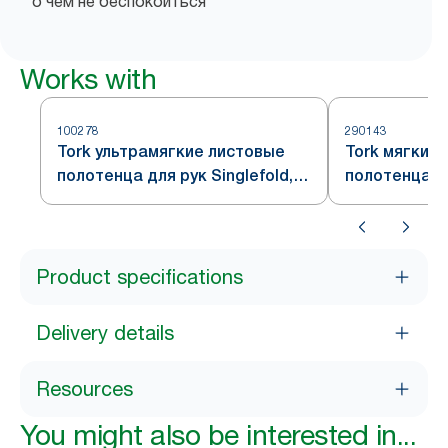
о чем не беспокоиться
Works with
100278
290143
Tork ультрамягкие листовые
Tork мягкие
полотенца для рук Singlefold,
полотенца S
белые, система H3
ZZ, качеств
Product specifications
Delivery details
Resources
You might also be interested in...