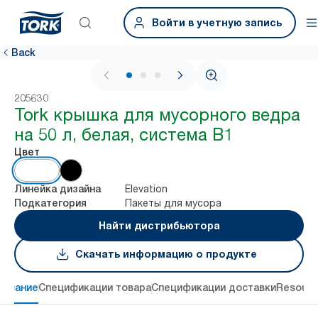
Войти в учетную запись
Back
1 / 3
205630
Tork крышка для мусорного ведра
на 50 л, белая, система В1
Цвет
Elevation
Линейка дизайна
Пакеты для мусора
Подкатегория
Найти дистрибьютора
Скачать информацию о продукте
писание
Спецификации товара
Спецификации доставки
Resourc