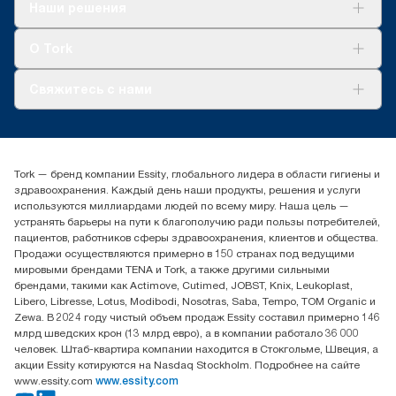
Решения
Наши решения
Устойчивое развитие
Tork Clean Care
AD-a-Glance
О Tork
О нас
Свяжитесь с нами
Истории успеха
timur.ageyev@essity.com
(+7) 777 779 0095
Найдите дистрибьютора
Tork — бренд компании Essity, глобального лидера в области гигиены и
Контакты на рынках СНГ
здравоохранения. Каждый день наши продукты, решения и услуги
ООО «Эссити», Представительство в Казахстане Пр.
используются миллиардами людей по всему миру. Наша цель —
Достык, 210, 2 блок, 3 этаж,
устранять барьеры на пути к благополучию ради пользы потребителей,
офис №32 050051, г.
пациентов, работников сферы здравоохранения, клиентов и общества.
Алматы, Казахстан
Продажи осуществляются примерно в 150 странах под ведущими
мировыми брендами TENA и Tork, а также другими сильными
брендами, такими как Actimove, Cutimed, JOBST, Knix, Leukoplast,
Libero, Libresse, Lotus, Modibodi, Nosotras, Saba, Tempo, TOM Organic и
Zewa. В 2024 году чистый объем продаж Essity составил примерно 146
млрд шведских крон (13 млрд евро), а в компании работало 36 000
человек. Штаб-квартира компании находится в Стокгольме, Швеция, а
акции Essity котируются на Nasdaq Stockholm. Подробнее на сайте
www.essity.com
www.essity.com