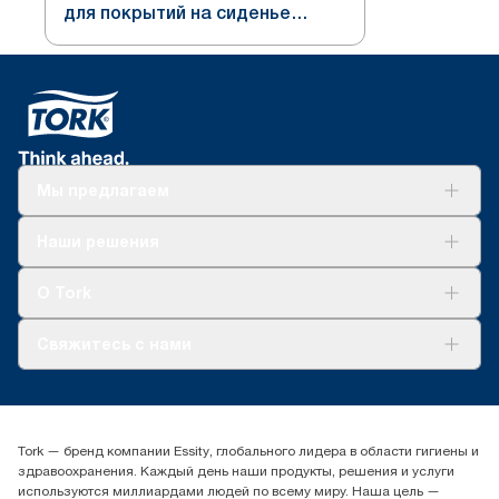
для покрытий на сиденье
унитаза, белый, система V1
Мы предлагаем
Решения
Наши решения
Устойчивое развитие
Tork Clean Care
AD-a-Glance
О Tork
О нас
Свяжитесь с нами
Истории успеха
timur.ageyev@essity.com
(+7) 777 779 0095
Найдите дистрибьютора
Tork — бренд компании Essity, глобального лидера в области гигиены и
Контакты на рынках СНГ
здравоохранения. Каждый день наши продукты, решения и услуги
ООО «Эссити», Представительство в Казахстане Пр.
используются миллиардами людей по всему миру. Наша цель —