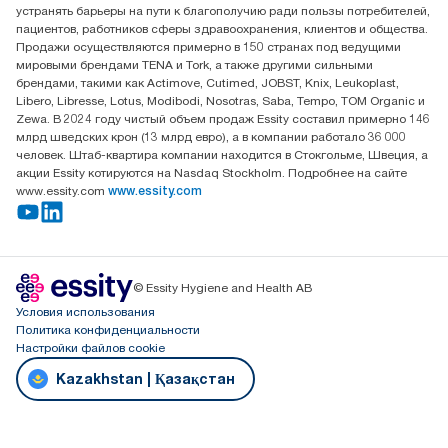
Достык, 210, 2 блок, 3 этаж,
устранять барьеры на пути к благополучию ради пользы потребителей,
офис №32 050051, г.
пациентов, работников сферы здравоохранения, клиентов и общества.
Алматы, Казахстан
Продажи осуществляются примерно в 150 странах под ведущими
мировыми брендами TENA и Tork, а также другими сильными
брендами, такими как Actimove, Cutimed, JOBST, Knix, Leukoplast,
Libero, Libresse, Lotus, Modibodi, Nosotras, Saba, Tempo, TOM Organic и
Zewa. В 2024 году чистый объем продаж Essity составил примерно 146
млрд шведских крон (13 млрд евро), а в компании работало 36 000
человек. Штаб-квартира компании находится в Стокгольме, Швеция, а
акции Essity котируются на Nasdaq Stockholm. Подробнее на сайте
www.essity.com
www.essity.com
© Essity Hygiene and Health AB
Условия использования
Политика конфиденциальности
Настройки файлов cookie
Kazakhstan | Қазақстан