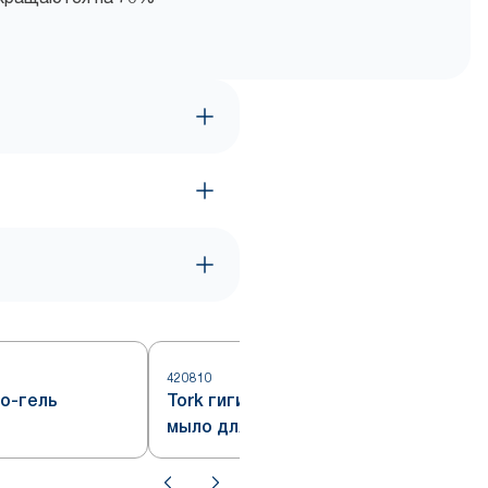
420810
4
о-гель
Tork гигиеническое жидкое
мыло для рук,
жирорастворяющее, система
S1/S11, артикул 420810