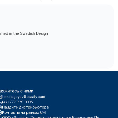
ished in the Swedish Design
вяжитесь с нами
timur.ageyev@essity.com
(+7) 777 779 0095
Найдите дистрибьютора
Контакты на рынках СНГ
ООО «Эссити», Представительство в Казахстане Пр.