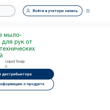
Войти в учетную запись
е мыло-
 для рук от
технических
й
Liquid Soap
6
и дистрибьютора
информацию о продукте