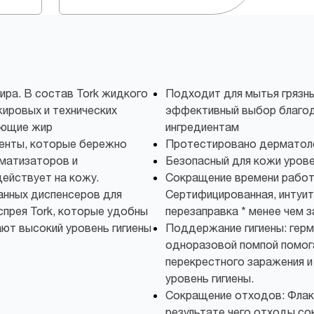
жира. В состав Tork жидкого
Подходит для мытья грязны
жировых и технических
эффективный выбор благо
яющие жир
ингредиентам
енты, которые бережно
Протестировано дерматол
оматизаторов и
Безопасный для кожи уров
ействует на кожу.
Сокращение времени работ
нных диспенсеров для
Сертифицированная, интуит
прея Tork, которые удобны
перезаправка * менее чем з
ают высокий уровень гигиены
Поддержание гигиены: герм
одноразовой помпой помог
перекрестного заражения 
уровень гигиены.
Сокращение отходов: Флак
результате чего отходы с