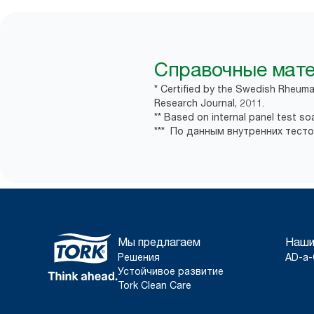
Справочные мат
* Certified by the Swedish Rheuma
Research Journal, 2011.
** Based on internal panel test soap
*** По данным внутренних тестов
Мы предлагаем
Наши
Решения
AD-a-
Устойчивое развитие
Tork Clean Care