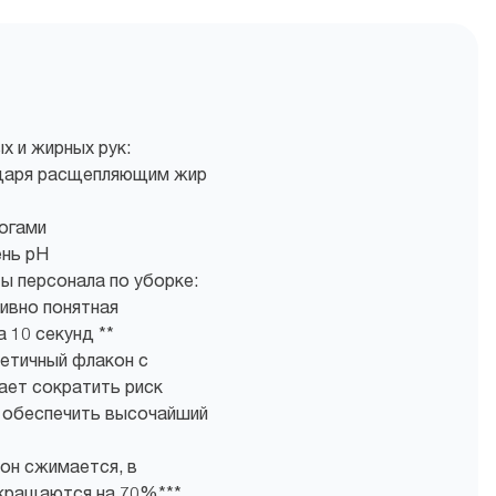
х и жирных рук:
даря расщепляющим жир
огами
ень pH
ы персонала по уборке:
ивно понятная
а 10 секунд **
етичный флакон с
ает сократить риск
и обеспечить высочайший
он сжимается, в
окращаются на 70%***