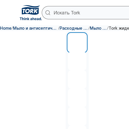
/
/
/
/
Home
Мыло и антисептические средства
Расходные материалы
Мыло для рук
1 of 6