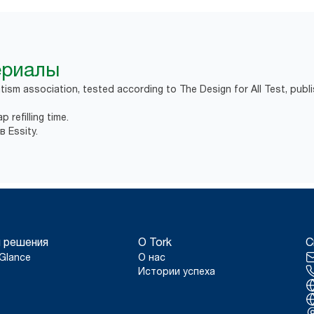
ериалы
tism association, tested according to The Design for All Test, publ
 refilling time.
 Essity.
 решения
О Tork
С
Glance
О нас
Истории успеха