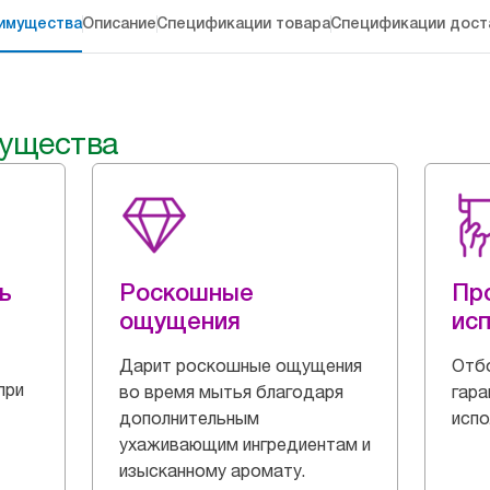
имущества
Описание
Спецификации товара
Спецификации дост
ущества
ь
Роскошные
Пр
ощущения
ис
Дарит роскошные ощущения
Отбо
при
во время мытья благодаря
гара
дополнительным
испо
ухаживающим ингредиентам и
изысканному аромату.