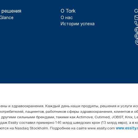
 решения
О Tork
С
Glance
О нас
Истории успеха
гигиены и здравоохранения. Каждый день наши продукты, решения и услуги 
 потребителей, пациентов, работников сферы здравоохранения, клиентов и 
угими сильными брендами, такими как Actimove, Cutimed, JOBST, Knix, Leukop
даж Essity составил примерно 146 млрд шведских крон (13 млрд евро), а в 
уются на Nasdaq Stockholm. Подробнее на сайте www.essity.com
www.essity