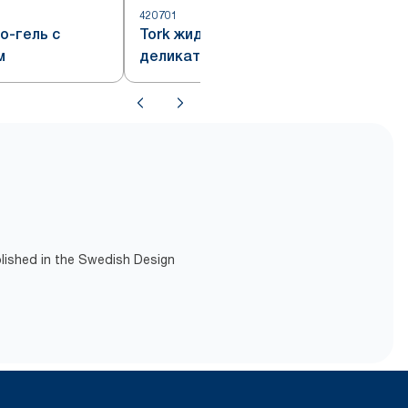
420701
4
о-гель с
Tork жидкое мыло-гель
м
деликатное
blished in the Swedish Design