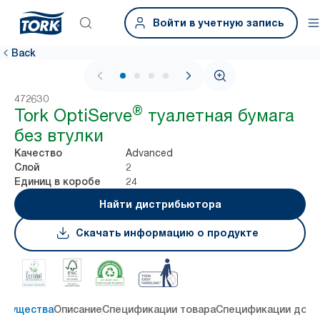
Войти в учетную запись
Back
1 / 4
472630
®
Tork OptiServe
туалетная бумага
без втулки
Advanced
Качество
2
Слой
24
Единиц в коробе
Найти дистрибьютора
Скачать информацию о продукте
имущества
Описание
Спецификации товара
Спецификации дост