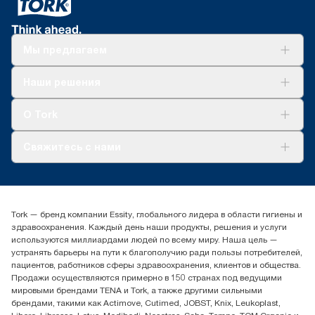
Мы предлагаем
Решения
Наши решения
Устойчивое развитие
Tork Clean Care
AD-a-Glance
О Tork
О нас
Свяжитесь с нами
Истории успеха
timur.ageyev@essity.com
(+7) 777 779 0095
Найдите дистрибьютора
Tork — бренд компании Essity, глобального лидера в области гигиены и
Контакты на рынках СНГ
здравоохранения. Каждый день наши продукты, решения и услуги
ООО «Эссити», Представительство в Казахстане Пр.
используются миллиардами людей по всему миру. Наша цель —
Достык, 210, 2 блок, 3 этаж,
устранять барьеры на пути к благополучию ради пользы потребителей,
офис №32 050051, г.
пациентов, работников сферы здравоохранения, клиентов и общества.
Алматы, Казахстан
Продажи осуществляются примерно в 150 странах под ведущими
мировыми брендами TENA и Tork, а также другими сильными
брендами, такими как Actimove, Cutimed, JOBST, Knix, Leukoplast,