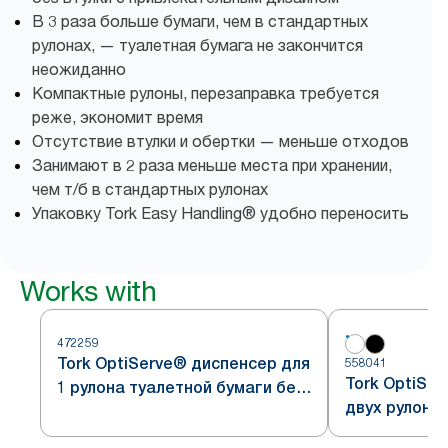
В 3 раза больше бумаги, чем в стандартных
рулонах, — туалетная бумага не закончится
неожиданно
Компактные рулоны, перезаправка требуется
реже, экономит время
Отсутствие втулки и обертки — меньше отходов
Занимают в 2 раза меньше места при хранении,
чем т/б в стандартных рулонах
Упаковку Tork Easy Handling® удобно переносить
Works with
472259
Tork OptiServe® диспенсер для
558041
Tork OptiSe
1 рулона туалетной бумаги без
двух рулоно
втулки
без втулки