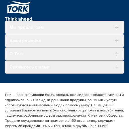
Мы предлагаем
Решения
Наши решения
Устойчивое развитие
Tork Clean Care
AD-a-Glance
О Tork
О нас
Свяжитесь с нами
Истории успеха
timur.ageyev@essity.com
(+7) 777 779 0095
Найдите дистрибьютора
Tork — бренд компании Essity, глобального лидера в области гигиены и
Контакты на рынках СНГ
здравоохранения. Каждый день наши продукты, решения и услуги
ООО «Эссити», Представительство в Казахстане Пр.
используются миллиардами людей по всему миру. Наша цель —
Достык, 210, 2 блок, 3 этаж,
устранять барьеры на пути к благополучию ради пользы потребителей,
офис №32 050051, г.
пациентов, работников сферы здравоохранения, клиентов и общества.
Алматы, Казахстан
Продажи осуществляются примерно в 150 странах под ведущими
мировыми брендами TENA и Tork, а также другими сильными