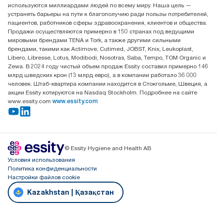
используются миллиардами людей по всему миру. Наша цель —
Достык, 210, 2 блок, 3 этаж,
устранять барьеры на пути к благополучию ради пользы потребителей,
офис №32 050051, г.
пациентов, работников сферы здравоохранения, клиентов и общества.
Алматы, Казахстан
Продажи осуществляются примерно в 150 странах под ведущими
мировыми брендами TENA и Tork, а также другими сильными
брендами, такими как Actimove, Cutimed, JOBST, Knix, Leukoplast,
Libero, Libresse, Lotus, Modibodi, Nosotras, Saba, Tempo, TOM Organic и
Zewa. В 2024 году чистый объем продаж Essity составил примерно 146
млрд шведских крон (13 млрд евро), а в компании работало 36 000
человек. Штаб-квартира компании находится в Стокгольме, Швеция, а
акции Essity котируются на Nasdaq Stockholm. Подробнее на сайте
www.essity.com
www.essity.com
© Essity Hygiene and Health AB
Условия использования
Политика конфиденциальности
Настройки файлов cookie
Kazakhstan | Қазақстан