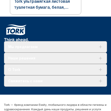
Tork ультрамягкая листовая
туалетная бумага, белая,
система T3
Мы предлагаем
Решения
Наши решения
Устойчивое развитие
Tork Clean Care
AD-a-Glance
О Tork
О нас
Свяжитесь с нами
Истории успеха
timur.ageyev@essity.com
(+7) 777 779 0095
Найдите дистрибьютора
Tork — бренд компании Essity, глобального лидера в области гигиены и
Контакты на рынках СНГ
здравоохранения. Каждый день наши продукты, решения и услуги
ООО «Эссити», Представительство в Казахстане Пр.