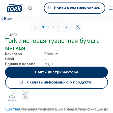
Войти в учетную запись
Back
1 / 4
114273
Tork листовая туалетная бумага
мягкая
Premium
Качество
2
Слой
7560
Единиц в коробе
Найти дистрибьютора
Скачать информацию о продукте
имущества
Описание
Спецификации товара
Спецификации дост