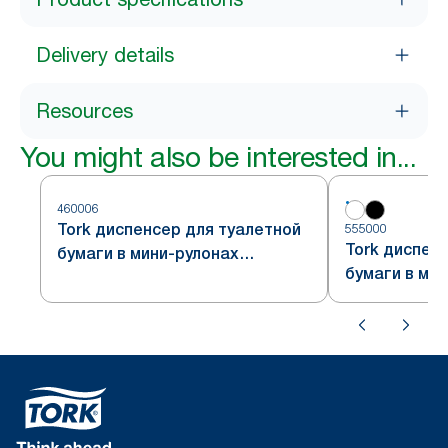
Delivery details
Resources
You might also be interested in...
460006
Tork диспенсер для туалетной
555000
Tork диспен
бумаги в мини-рулонах
бумаги в ми
формата Jumbo, стальной,
формата Jum
система T2
система T2