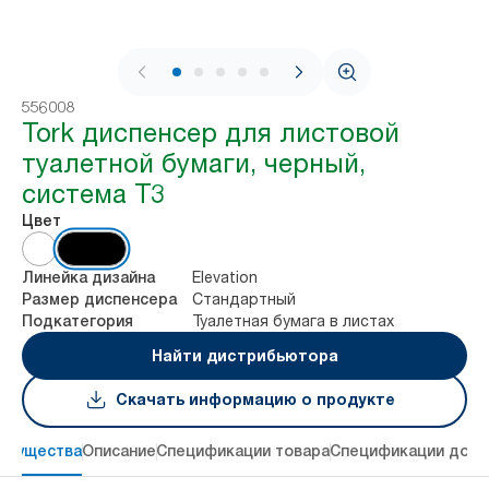
1 / 7
556008
Tork диспенсер для листовой
туалетной бумаги, черный,
система T3
Цвет
Elevation
Линейка дизайна
Стандартный
Размер диспенсера
Туалетная бумага в листах
Подкатегория
Найти дистрибьютора
Скачать информацию о продукте
имущества
Описание
Спецификации товара
Спецификации дост