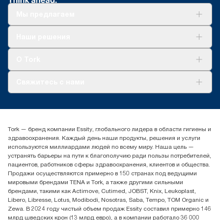
Мы предлагаем
Решения
Наши решения
Устойчивое развитие
Tork Clean Care
AD-a-Glance
О Tork
О нас
Свяжитесь с нами
Истории успеха
timur.ageyev@essity.com
(+7) 777 779 0095
Найдите дистрибьютора
Tork — бренд компании Essity, глобального лидера в области гигиены и
Контакты на рынках СНГ
здравоохранения. Каждый день наши продукты, решения и услуги
ООО «Эссити», Представительство в Казахстане Пр.
используются миллиардами людей по всему миру. Наша цель —
Достык, 210, 2 блок, 3 этаж,
устранять барьеры на пути к благополучию ради пользы потребителей,
офис №32 050051, г.
пациентов, работников сферы здравоохранения, клиентов и общества.
Алматы, Казахстан
Продажи осуществляются примерно в 150 странах под ведущими
мировыми брендами TENA и Tork, а также другими сильными
брендами, такими как Actimove, Cutimed, JOBST, Knix, Leukoplast,
Libero, Libresse, Lotus, Modibodi, Nosotras, Saba, Tempo, TOM Organic и
Zewa. В 2024 году чистый объем продаж Essity составил примерно 146
млрд шведских крон (13 млрд евро), а в компании работало 36 000