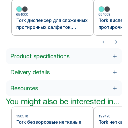
654000
654008
Tork диспенсер для сложенных
Tork диспен
протирочных салфеток,
протирочных
настенный, сочетание белого и
настенный, 
бирюзового, система W4
красного и 
система W4
Product specifications
Delivery details
Resources
You might also be interested in...
190578
197478
Tork безворсовые нетканые
Tork неткан