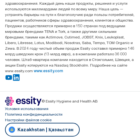
здравоохранения. Каждый день наши продукты, решения и услуги
ООО «Эссити», Представительство в Казахстане Пр.
используются миллиардами людей по всему миру. Наша цель —
Достык, 210, 2 блок, 3 этаж,
устранять барьеры на пути к благополучию ради пользы потребителей,
офис №32 050051, г.
пациентов, работников сферы здравоохранения, клиентов и общества.
Алматы, Казахстан
Продажи осуществляются примерно в 150 странах под ведущими
мировыми брендами TENA и Tork, а также другими сильными
брендами, такими как Actimove, Cutimed, JOBST, Knix, Leukoplast,
Libero, Libresse, Lotus, Modibodi, Nosotras, Saba, Tempo, TOM Organic и
Zewa. В 2024 году чистый объем продаж Essity составил примерно 146
млрд шведских крон (13 млрд евро), а в компании работало 36 000
человек. Штаб-квартира компании находится в Стокгольме, Швеция, а
акции Essity котируются на Nasdaq Stockholm. Подробнее на сайте
www.essity.com
www.essity.com
© Essity Hygiene and Health AB
Условия использования
Политика конфиденциальности
Настройки файлов cookie
Kazakhstan | Қазақстан