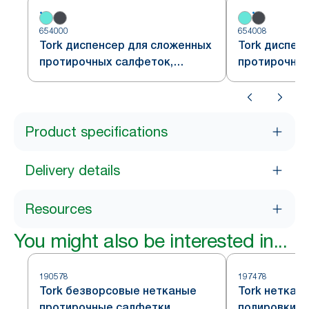
654000
654008
Tork диспенсер для сложенных
Tork диспен
протирочных салфеток,
протирочных
настенный, сочетание белого и
настенный, 
бирюзового, система W4
красного и 
система W4
Product specifications
Delivery details
Resources
You might also be interested in...
190578
197478
Tork безворсовые нетканые
Tork неткан
протирочные салфетки,
полировки, 