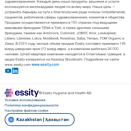
здравоохранения. Каждый день наши продукты, решения и услуги
ООО «Эссити», Представительство в Казахстане Пр.
используются миллиардами людей по всему миру. Наша цель —
Достык, 210, 2 блок, 3 этаж,
устранять барьеры на пути к благополучию ради пользы потребителей,
офис №32 050051, г.
пациентов, работников сферы здравоохранения, клиентов и общества.
Алматы, Казахстан
Продажи осуществляются примерно в 150 странах под ведущими
мировыми брендами TENA и Tork, а также другими сильными
брендами, такими как Actimove, Cutimed, JOBST, Knix, Leukoplast,
Libero, Libresse, Lotus, Modibodi, Nosotras, Saba, Tempo, TOM Organic и
Zewa. В 2024 году чистый объем продаж Essity составил примерно 146
млрд шведских крон (13 млрд евро), а в компании работало 36 000
человек. Штаб-квартира компании находится в Стокгольме, Швеция, а
акции Essity котируются на Nasdaq Stockholm. Подробнее на сайте
www.essity.com
www.essity.com
© Essity Hygiene and Health AB
Условия использования
Политика конфиденциальности
Настройки файлов cookie
Kazakhstan | Қазақстан