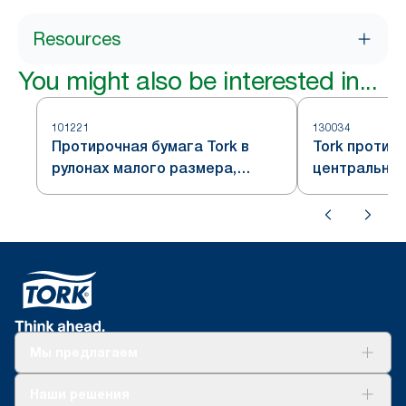
Resources
You might also be interested in...
101221
130034
Протирочная бумага Tork в
Tork протир
рулонах малого размера,
центральной
белая, формат Plus, система
система M2
M1
Мы предлагаем
Решения
Наши решения