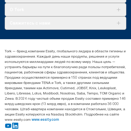
Устойчивое развитие
Tork Clean Care
AD-a-Glance
О Tork
О нас
Свяжитесь с нами
Истории успеха
timur.ageyev@essity.com
(+7) 777 779 0095
Найдите дистрибьютора
Tork — бренд компании Essity, глобального лидера в области гигиены и
Контакты на рынках СНГ
здравоохранения. Каждый день наши продукты, решения и услуги
ООО «Эссити», Представительство в Казахстане Пр.
используются миллиардами людей по всему миру. Наша цель —
Достык, 210, 2 блок, 3 этаж,
устранять барьеры на пути к благополучию ради пользы потребителей,
офис №32 050051, г.
пациентов, работников сферы здравоохранения, клиентов и общества.
Алматы, Казахстан
Продажи осуществляются примерно в 150 странах под ведущими
мировыми брендами TENA и Tork, а также другими сильными
брендами, такими как Actimove, Cutimed, JOBST, Knix, Leukoplast,
Libero, Libresse, Lotus, Modibodi, Nosotras, Saba, Tempo, TOM Organic и
Zewa. В 2024 году чистый объем продаж Essity составил примерно 146
млрд шведских крон (13 млрд евро), а в компании работало 36 000
человек. Штаб-квартира компании находится в Стокгольме, Швеция, а
акции Essity котируются на Nasdaq Stockholm. Подробнее на сайте
www.essity.com
www.essity.com