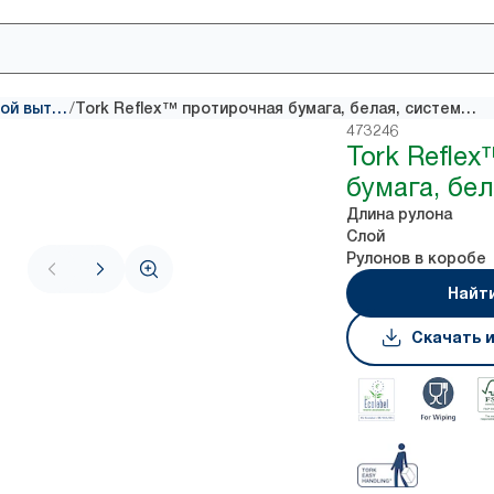
/
Бумага с центральной вытяжкой
Tork Reflex™ протирочная бумага, белая, система M3
473246
Tork Refle
бумага, бе
Длина рулона
Слой
Рулонов в коробе
Найт
Скачать 