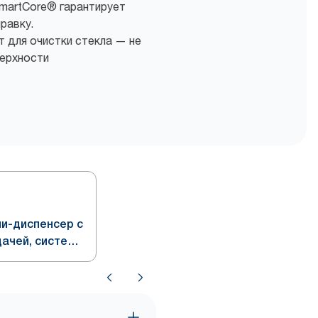
martCore® гарантирует
равку.
 для очистки стекла — не
верхности
ни-диспенсер с
ачей, система