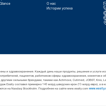
Glance
О нас
Истории успеха
гигиены и здравоохранения. Каждый день наши продукты, решения и услуги 
 потребителей, пациентов, работников сферы здравоохранения, клиентов и 
угими сильными брендами, такими как Actimove, Cutimed, JOBST, Knix, Leukop
даж Essity составил примерно 146 млрд шведских крон (13 млрд евро), а в 
уются на Nasdaq Stockholm. Подробнее на сайте www.essity.com
www.essity