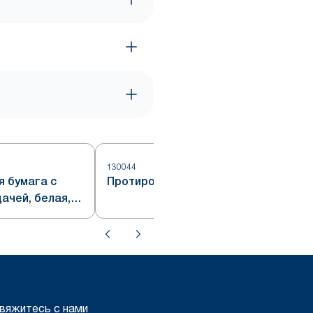
130044
4
я бумага с
Протирочная бумага Tork Плюс
ачей, белая,
вяжитесь с нами