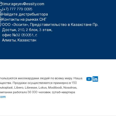
timur.ageyev@essity.com
(+7) 777 779 0095
Найдите дистрибьютора
Контакты на рынках СНГ
ООО «Эссити», Представительство в Казахстане Пр.
Достык, 210, 2 блок, 3 этаж,
офис №32 050051, г.
Алматы, Казахстан
используются миллиардами людей по всему миру. Наша
общества. Продажи осуществляются примерно в 150
last, Libero, Libresse, Lotus, Modibodi, Nosotras,
компании работало 36 000 человек. Штаб-квартира
.com