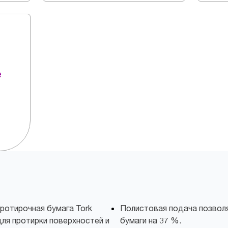
е
ротирочная бумага Tork
Полистовая подача позвол
ля протирки поверхностей и
бумаги на 37 %.