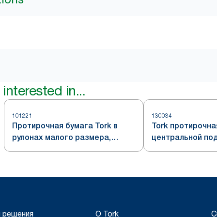
interested in...
101221
130034
Протирочная бумага Tork в
Tork протирочна
рулонах малого размера,
центральной под
белая, формат Plus, система
система M2
M1
 решения
О Tork
С