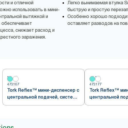
ости и отличной
Легко вынимаемая втулка S
ожно использовать в мини-
быструю и простую перезап
ентральной вытяжкой и
Особенно хорошо подходит
й обеспечивает
оставляет разводов на по
цесса, снижает расход и
крестного заражения.
473167
473177
Tork Reflex™ мини-диспенсер с
Tork Reflex™ ми
центральной подачей, система
центральной под
M3, сочетание белого и
M3, белый
бирюзового
tions