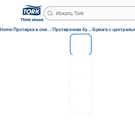
/
/
/
Home
Протирка и очистка
Протирочная бумага
1 of 4