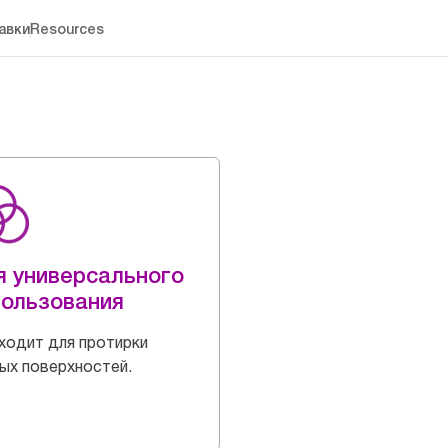
авки
Resources
я универсального
пользования
одит для протирки
ых поверхностей.