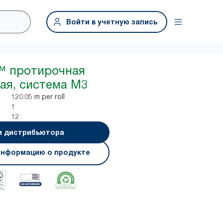
Войти в учетную запись
x™ протирочная
лая, система M3
120.05 m per roll
1
12
и дистрибьютора
информацию о продукте