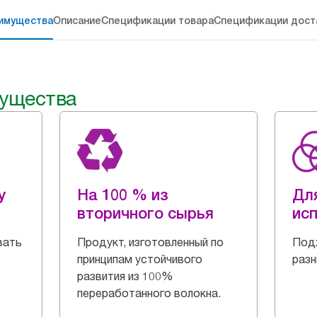
имущества
Описание
Спецификации товара
Спецификации дост
ущества
y
На 100 % из
Дл
вторичного сырья
ис
вать
Продукт, изготовленный по
Подх
принципам устойчивого
разн
развития из 100%
переработанного волокна.