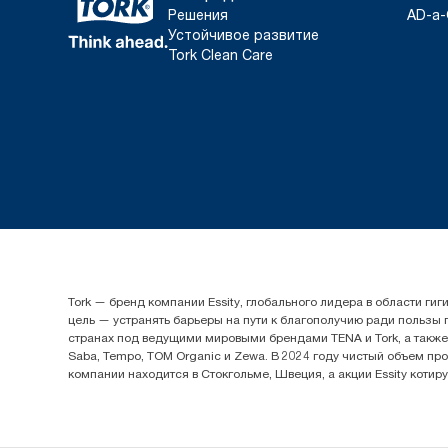
Решения
AD-a-
Устойчивое развитие
Tork Clean Care
Tork — бренд компании Essity, глобального лидера в области 
цель — устранять барьеры на пути к благополучию ради пользы
странах под ведущими мировыми брендами TENA и Tork, а также др
Saba, Tempo, TOM Organic и Zewa. В 2024 году чистый объем про
компании находится в Стокгольме, Швеция, а акции Essity котир