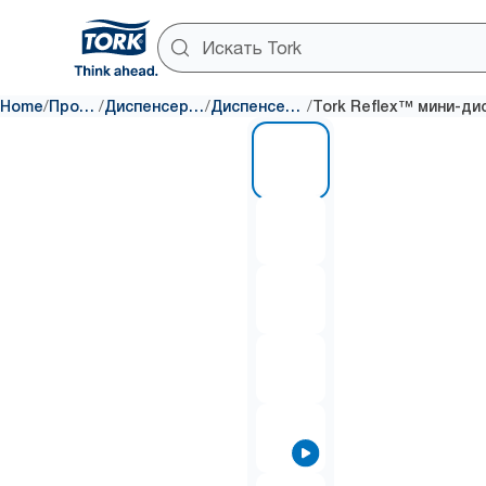
/
/
/
/
Home
Протирка и очистка
Диспенсеры для протирочки и очистки
Диспенсеры с центральной вытяжкой
1 of 7