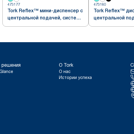
473177
473180
Tork Reflex™ мини-диспенсер с
Tork Reflex™ ди
центральной подачей, система
центральной под
M3, белый
M4, сочетание б
бирюзового
 решения
О Tork
С
Glance
О нас
Истории успеха