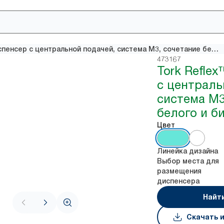
Tork Reflex™ мини-диспенсер с центральной подачей, система M3, сочетание белого и бирюзового
473167
Tork Refle
с централь
система M3
белого и б
Цвет
Линейка дизайна
Выбор места для
размещения
диспенсера
Найт
Скачать 