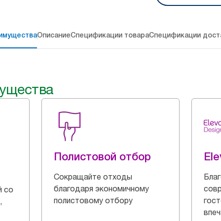
имущества
Описание
Спецификации товара
Спецификации дост
ущества
Полистовой отбор
Ele
Сокращайте отходы
Благ
благодаря экономичному
совр
й со
полистовому отбору
гост
,
впеч