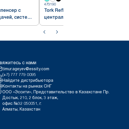
473190
5
спенсер с
Tork Reflex™ диспенсер с
ачей, система
центральной подачей, система
елого и
M4, белый
вяжитесь с нами
timur.ageyev@essity.com
(+7) 777 779 0095
Найдите дистрибьютора
Контакты на рынках СНГ
ООО «Эссити», Представительство в Казахстане Пр.
Достык, 210, 2 блок, 3 этаж,
офис №32 050051, г.
Алматы, Казахстан