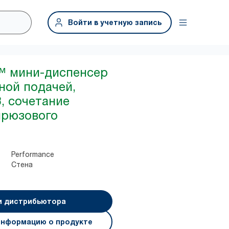
Войти в учетную запись
x™ мини-диспенсер
ной подачей,
, сочетание
ирюзового
Performance
Стена
и дистрибьютора
информацию о продукте