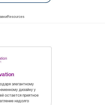
авки
Resources
vation
одаря элегантному
еменному дизайну у
ей остается приятное
атление надолго