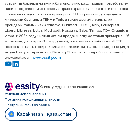
Достык, 210, 2 блок, 3 этаж,
устранять барьеры на пути к благополучию ради пользы потребителей,
офис №32 050051, г.
пациентов, работников сферы здравоохранения, клиентов и общества.
Алматы, Казахстан
Продажи осуществляются примерно в 150 странах под ведущими
мировыми брендами TENA и Tork, а также другими сильными
брендами, такими как Actimove, Cutimed, JOBST, Knix, Leukoplast,
Libero, Libresse, Lotus, Modibodi, Nosotras, Saba, Tempo, TOM Organic и
Zewa. В 2024 году чистый объем продаж Essity составил примерно 146
млрд шведских крон (13 млрд евро), а в компании работало 36 000
человек. Штаб-квартира компании находится в Стокгольме, Швеция, а
акции Essity котируются на Nasdaq Stockholm. Подробнее на сайте
www.essity.com
www.essity.com
© Essity Hygiene and Health AB
Условия использования
Политика конфиденциальности
Настройки файлов cookie
Kazakhstan | Қазақстан