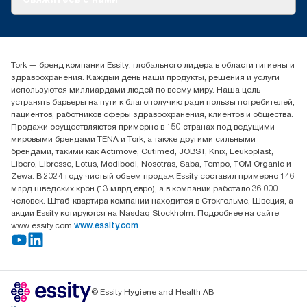
Истории успеха
timur.ageyev@essity.com
(+7) 777 779 0095
Найдите дистрибьютора
Tork — бренд компании Essity, глобального лидера в области гигиены и
Контакты на рынках СНГ
здравоохранения. Каждый день наши продукты, решения и услуги
ООО «Эссити», Представительство в Казахстане Пр.
используются миллиардами людей по всему миру. Наша цель —
Достык, 210, 2 блок, 3 этаж,
устранять барьеры на пути к благополучию ради пользы потребителей,
офис №32 050051, г.
пациентов, работников сферы здравоохранения, клиентов и общества.
Алматы, Казахстан
Продажи осуществляются примерно в 150 странах под ведущими
мировыми брендами TENA и Tork, а также другими сильными
брендами, такими как Actimove, Cutimed, JOBST, Knix, Leukoplast,
Libero, Libresse, Lotus, Modibodi, Nosotras, Saba, Tempo, TOM Organic и
Zewa. В 2024 году чистый объем продаж Essity составил примерно 146
млрд шведских крон (13 млрд евро), а в компании работало 36 000
человек. Штаб-квартира компании находится в Стокгольме, Швеция, а
акции Essity котируются на Nasdaq Stockholm. Подробнее на сайте
www.essity.com
www.essity.com
© Essity Hygiene and Health AB