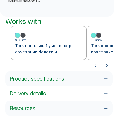
впитываемость
Works with
652000
652008
Tork напольный диспенсер,
Tork наполь
сочетание белого и
сочетание к
бирюзового, система W1
дымчато-сер
Product specifications
Delivery details
Resources