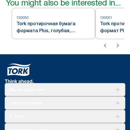
You might also be interested in...
130050
130051
Tork протирочная бумага
Tork протир
формата Plus, голубая,
формат Plus,
система W1
W1
Мы предлагаем
Решения
Наши решения
Устойчивое развитие
Tork Clean Care
AD-a-Glance
О Tork
О нас
Свяжитесь с нами