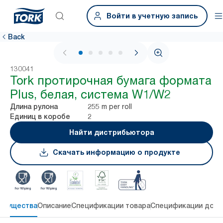
Войти в учетную запись
Back
1 / 5
130041
Tork протирочная бумага формата
Plus, белая, система W1/W2
255 m per roll
Длина рулона
2
Единиц в коробе
Найти дистрибьютора
Скачать информацию о продукте
имущества
Описание
Спецификации товара
Спецификации дост