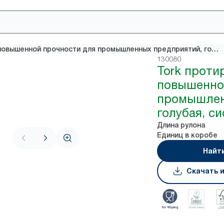
Tork протирочная бумага повышенной прочности для промышленных предприятий, голубая, cистема W1
130080
Tork проти
повышенно
промышлен
голубая, c
Длина рулона
Единиц в коробе
Найт
Скачать 