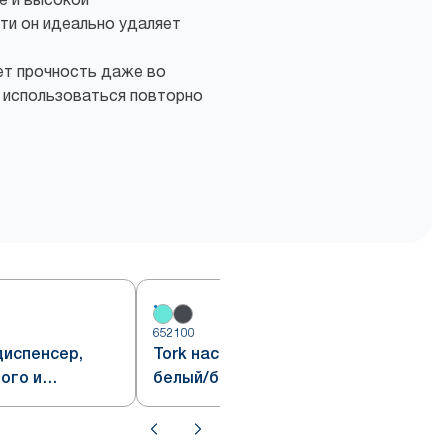
и он идеально удаляет
т прочность даже во
 использоваться повторно
652100
6
диспенсер,
Tork настенный диспенсер,
ого и
белый/бирюзовый, система W1
, система W1