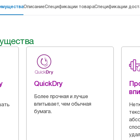
имущества
Описание
Спецификации товара
Спецификации дост
ущества
y
QuickDry
Пр
вп
Более прочная и лучше
впитывает, чем обычная
вать
Нетк
бумага.
текс
абс
спо
удал