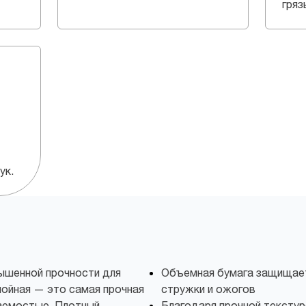
гряз
ук.
ышенной прочности для
Объемная бумага защищает
лойная — это самая прочная
стружки и ожогов
аемостью. Плотный
Благодаря прочной текстур