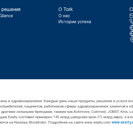
 решения
О Tork
С
Glance
О нас
Истории успеха
гигиены и здравоохранения. Каждый день наши продукты, решения и услуги 
 потребителей, пациентов, работников сферы здравоохранения, клиентов и 
угими сильными брендами, такими как Actimove, Cutimed, JOBST, Knix, Leukop
даж Essity составил примерно 146 млрд шведских крон (13 млрд евро), а в 
уются на Nasdaq Stockholm. Подробнее на сайте www.essity.com
www.essity