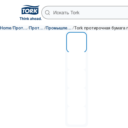
/
/
/
/
Home
Протирка и очистка
Протирочная бумага
Промышленный нетканый материал
1 of 5