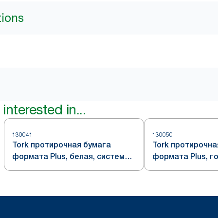
tions
interested in...
130041
130050
Tork протирочная бумага
Tork протирочна
формата Plus, белая, система
формата Plus, г
W1/W2
система W1