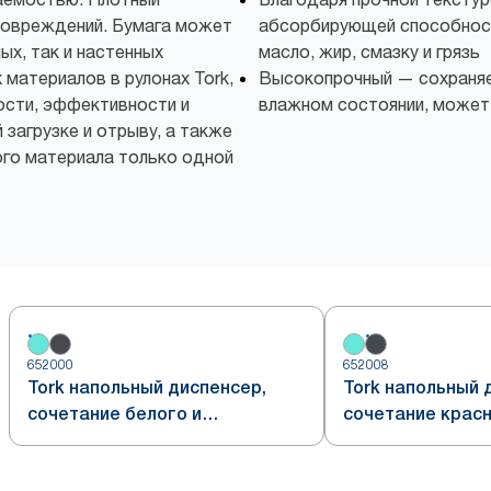
повреждений. Бумага может
абсорбирующей способност
ых, так и настенных
масло, жир, смазку и грязь
 материалов в рулонах Tork,
Высокопрочный — сохраняе
ости, эффективности и
влажном состоянии, может
 загрузке и отрыву, а также
го материала только одной
652000
652008
Tork напольный диспенсер,
Tork напольный 
сочетание белого и
сочетание красн
бирюзового, система W1
дымчато-серого