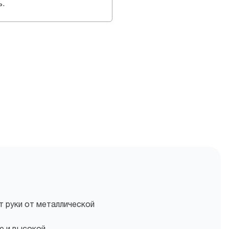
ь.
 руки от металлической
е и высокой