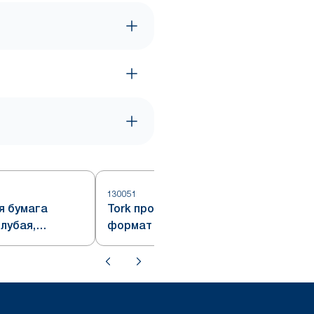
130051
1
я бумага
Tork протирочная бумага,
олубая,
формат Plus, голубая, система
W1