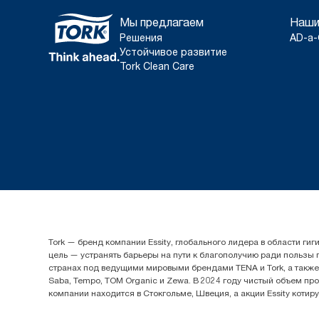
Мы предлагаем
Наши
Решения
AD-a-
Устойчивое развитие
Tork Clean Care
Tork — бренд компании Essity, глобального лидера в области 
цель — устранять барьеры на пути к благополучию ради пользы
странах под ведущими мировыми брендами TENA и Tork, а также др
Saba, Tempo, TOM Organic и Zewa. В 2024 году чистый объем про
компании находится в Стокгольме, Швеция, а акции Essity котир