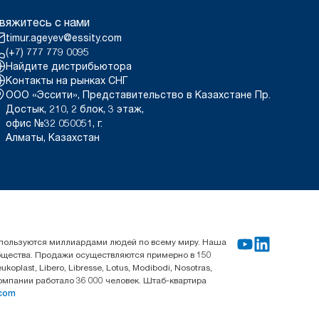
вяжитесь с нами
timur.ageyev@essity.com
(+7) 777 779 0095
Найдите дистрибьютора
Контакты на рынках СНГ
ООО «Эссити», Представительство в Казахстане Пр.
Достык, 210, 2 блок, 3 этаж,
офис №32 050051, г.
Алматы, Казахстан
используются миллиардами людей по всему миру. Наша
общества. Продажи осуществляются примерно в 150
last, Libero, Libresse, Lotus, Modibodi, Nosotras,
компании работало 36 000 человек. Штаб-квартира
.com