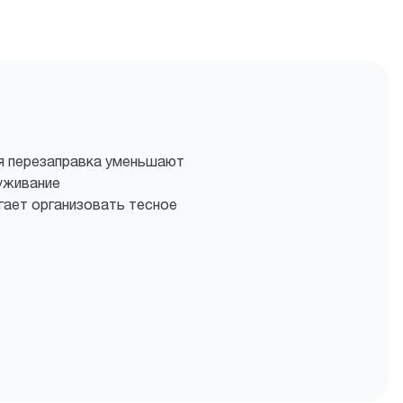
я перезаправка уменьшают
уживание
гает организовать тесное