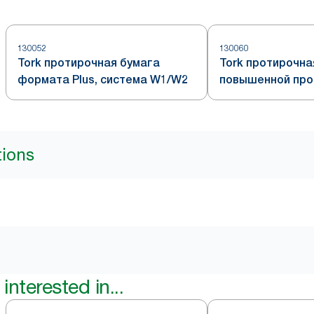
130052
130060
Tork протирочная бумага
Tork протирочна
формата Plus, система W1/W2
повышенной проч
система W1
tions
interested in...