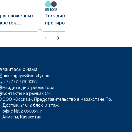
654008
для сложенных
Tork диспенсер для сложенных
лфеток,
протирочных салфеток,
тание белого и
настенный, сочетание
стема W4
красного и дымчато-серого,
система W4
вяжитесь с нами
timur.ageyev@essity.com
(+7) 777 779 0095
Найдите дистрибьютора
Контакты на рынках СНГ
ООО «Эссити», Представительство в Казахстане Пр.
Достык, 210, 2 блок, 3 этаж,
офис №32 050051, г.
Алматы, Казахстан