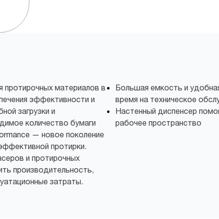
я протирочных материалов в
Большая емкость и удобна
печения эффективности и
время на техническое обсл
ной загрузки и
Настенный диспенсер помо
димое количество бумаги
рабочее пространство
rformance — новое поколение
эффективной протирки.
нсеров и протирочных
ить производительность,
луатационные затраты.