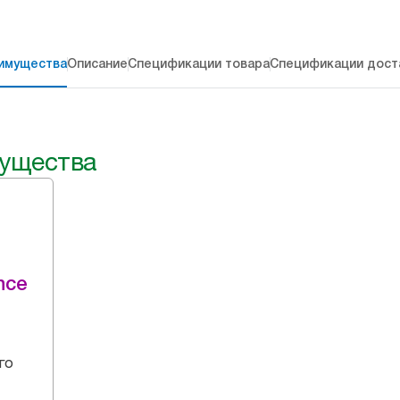
имущества
Описание
Спецификации товара
Спецификации дост
ущества
nce
го