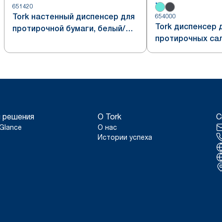
651420
Tork настенный диспенсер для
654000
Tork диспенсер 
протирочной бумаги, белый/
протирочных са
бирюзовый,
настенный, соче
водонепроницаемый, система
бирюзового, си
W6
 решения
О Tork
С
Glance
О нас
Истории успеха