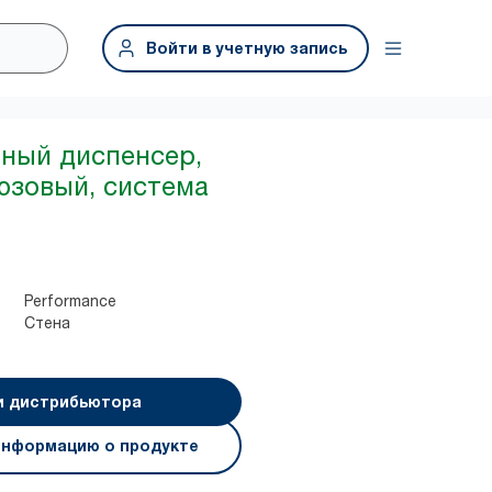
Войти в учетную запись
нный диспенсер,
юзовый, система
Performance
Стена
и дистрибьютора
информацию о продукте