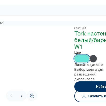
 W1
652100
Tork насте
белый/бир
W1
Цвет
Линейка дизайна
Выбор места для
размещения
диспенсера
Найт
Скачать 