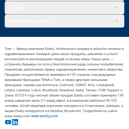
Tork Clean Care
AD-a-Glance
О Tork
О нас
Свяжитесь с нами
Истории успеха
timur.ageyev@essity.com
(+7) 777 779 0095
Найдите дистрибьютора
Tork — бренд компании Essity, глобального лидера в области гигиены и
Контакты на рынках СНГ
здравоохранения. Каждый день наши продукты, решения и услуги
ООО «Эссити», Представительство в Казахстане Пр.
используются миллиардами людей по всему миру. Наша цель —
Достык, 210, 2 блок, 3 этаж,
устранять барьеры на пути к благополучию ради пользы потребителей,
офис №32 050051, г.
пациентов, работников сферы здравоохранения, клиентов и общества.
Алматы, Казахстан
Продажи осуществляются примерно в 150 странах под ведущими
мировыми брендами TENA и Tork, а также другими сильными
брендами, такими как Actimove, Cutimed, JOBST, Knix, Leukoplast,
Libero, Libresse, Lotus, Modibodi, Nosotras, Saba, Tempo, TOM Organic и
Zewa. В 2024 году чистый объем продаж Essity составил примерно 146
млрд шведских крон (13 млрд евро), а в компании работало 36 000
человек. Штаб-квартира компании находится в Стокгольме, Швеция, а
акции Essity котируются на Nasdaq Stockholm. Подробнее на сайте
www.essity.com
www.essity.com