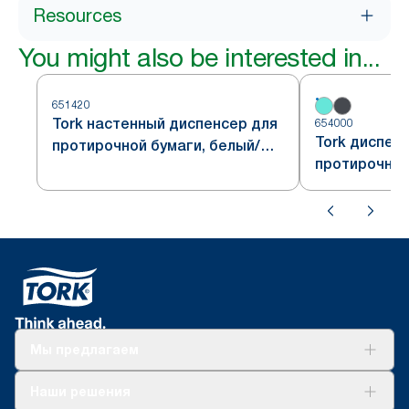
Resources
You might also be interested in...
651420
Tork настенный диспенсер для
654000
Tork диспен
протирочной бумаги, белый/
протирочных
бирюзовый,
настенный, 
водонепроницаемый, система
бирюзового,
W6
Мы предлагаем
Решения
Наши решения
Устойчивое развитие